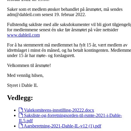
Saker som et medlem ønsker behandlet på årsmøtet, må sendes
adm@dahleil.com senest 19. februar 2022.
Fullstendig sakliste med alle saksdokumenter vil bli gjort tilgjengeli
for medlemmene senest én uke før årsmøtet på våre nettsider
www.dahleil.com
For å ha stemmerett må medlemmet ha fylt 15 år, vært medlem av
idrettslaget i minst én måned, og ha betalt kontingenten. Medlemme
under 15 år har møte- og forslagsrett.
Velkommen til årsmøte!
Med vennlig hilsen,
Styret i Dahle IL
Vedlegg:
Valgkomiteens-innstilling-20222.docx
Saksliste-og-forretningsorden-til-rsmte-2021-i-Dahle-
IL5.pdf
Aarsberetning-2021-Dahle-IL-v12 (1).pdf