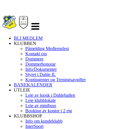
Veksle
navigasjon
BLI MEDLEM
KLUBBEN
Påmelding Medlemsfest
Kontakt oss
Dommere
Dommerhonorar
Info/Dokumenter
Styret i Dahle IL
Kontingenter og Treningsavgifter
BANEKALENDER
UTLEIE
Leie av kiosk i Dahlehallen
Leie klubblokale
Leie av minibuss
Booking av kontor i 2 etg
KLUBBSHOP
Info om kundeklubb
InterSport