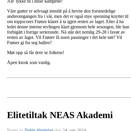
ÅIF lykke til i disse kampene!
Våre gutter er selvsagt innstilt på å hevne den forsmedelige
andreomgangen fra i vår, men det er også mye spenning knyttet til
om toppscorer Frøner klarer å ta igjen resten av laget. Etter å ha
ledet denne interne tevlingen klart gjennom hele sesongen, ble han
forbigått i forrige serierunde. Nå står det nemlig 29-28 i favør av
resten av laget. Vil Frøner få noen pasninger i det hele tatt? Vil
Frøner gi fra seg ballen?
Møt opp så får dere se folkens!
Åpen kiosk som vanlig.
Elitetiltak NEAS Akademi
Postet av
Dahle Idrettslag
den
24. sep 2024