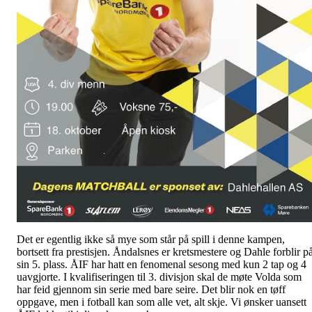
Det er egentlig ikke så mye som står på spill i denne kampen,
bortsett fra prestisjen. Åndalsnes er kretsmestere og Dahle forblir p
sin 5. plass. ÅIF har hatt en fenomenal sesong med kun 2 tap og 4
uavgjorte. I kvalifiseringen til 3. divisjon skal de møte Volda som
har feid gjennom sin serie med bare seire. Det blir nok en tøff
oppgave, men i fotball kan som alle vet, alt skje. Vi ønsker uansett