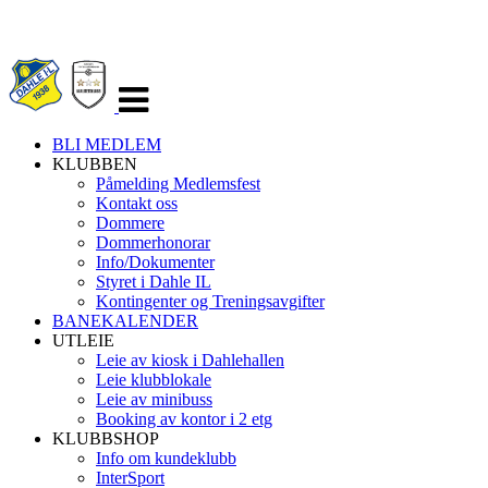
Veksle
navigasjon
BLI MEDLEM
KLUBBEN
Påmelding Medlemsfest
Kontakt oss
Dommere
Dommerhonorar
Info/Dokumenter
Styret i Dahle IL
Kontingenter og Treningsavgifter
BANEKALENDER
UTLEIE
Leie av kiosk i Dahlehallen
Leie klubblokale
Leie av minibuss
Booking av kontor i 2 etg
KLUBBSHOP
Info om kundeklubb
InterSport