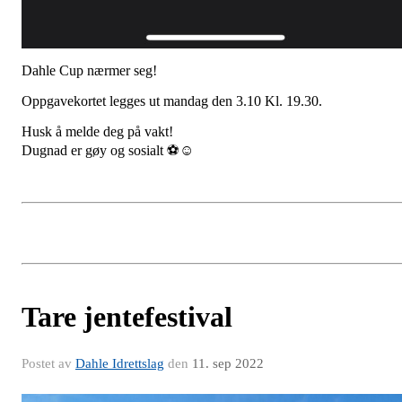
Dahle Cup nærmer seg!
Oppgavekortet legges ut mandag den 3.10 Kl. 19.30.
Husk å melde deg på vakt!
Dugnad er gøy og sosialt ⚽️☺️
Tare jentefestival
Postet av
Dahle Idrettslag
den
11. sep 2022