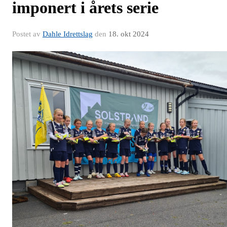
imponert i årets serie
Postet av
Dahle Idrettslag
den
18. okt 2024