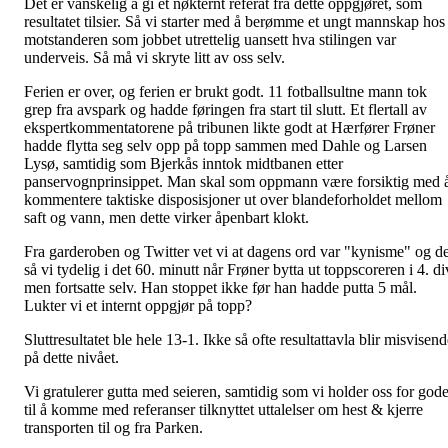
Det er vanskelig å gi et nøkternt referat fra dette oppgjøret, som
resultatet tilsier. Så vi starter med å berømme et ungt mannskap hos
motstanderen som jobbet utrettelig uansett hva stilingen var
underveis. Så må vi skryte litt av oss selv.
Ferien er over, og ferien er brukt godt. 11 fotballsultne mann tok
grep fra avspark og hadde føringen fra start til slutt. Et flertall av
ekspertkommentatorene på tribunen likte godt at Hærfører Frøner
hadde flytta seg selv opp på topp sammen med Dahle og Larsen
Lysø, samtidig som Bjerkås inntok midtbanen etter
panservognprinsippet. Man skal som oppmann være forsiktig med 
kommentere taktiske disposisjoner ut over blandeforholdet mellom
saft og vann, men dette virker åpenbart klokt.
Fra garderoben og Twitter vet vi at dagens ord var "kynisme" og de
så vi tydelig i det 60. minutt når Frøner bytta ut toppscoreren i 4. di
men fortsatte selv. Han stoppet ikke før han hadde putta 5 mål.
Lukter vi et internt oppgjør på topp?
Sluttresultatet ble hele 13-1. Ikke så ofte resultattavla blir misvisen
på dette nivået.
Vi gratulerer gutta med seieren, samtidig som vi holder oss for god
til å komme med referanser tilknyttet uttalelser om hest & kjerre
transporten til og fra Parken.