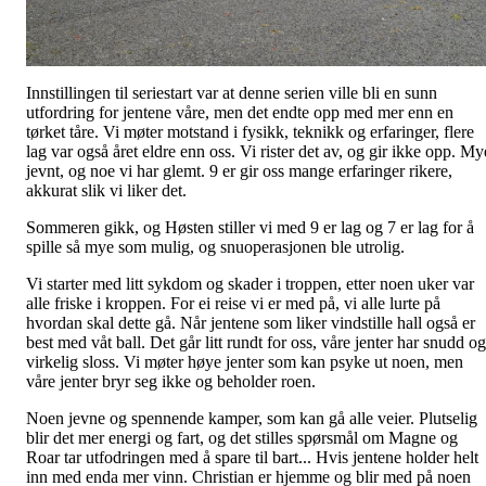
Innstillingen til seriestart var at denne serien ville bli en sunn
utfordring for jentene våre, men det endte opp med mer enn en
tørket tåre. Vi møter motstand i fysikk, teknikk og erfaringer, flere
lag var også året eldre enn oss. Vi rister det av, og gir ikke opp. My
jevnt, og noe vi har glemt. 9 er gir oss mange erfaringer rikere,
akkurat slik vi liker det.
Sommeren gikk, og Høsten stiller vi med 9 er lag og 7 er lag for å
spille så mye som mulig, og snuoperasjonen ble utrolig.
Vi starter med litt sykdom og skader i troppen, etter noen uker var
alle friske i kroppen. For ei reise vi er med på, vi alle lurte på
hvordan skal dette gå. Når jentene som liker vindstille hall også er
best med våt ball. Det går litt rundt for oss, våre jenter har snudd og
virkelig sloss. Vi møter høye jenter som kan psyke ut noen, men
våre jenter bryr seg ikke og beholder roen.
Noen jevne og spennende kamper, som kan gå alle veier. Plutselig
blir det mer energi og fart, og det stilles spørsmål om Magne og
Roar tar utfodringen med å spare til bart... Hvis jentene holder helt
inn med enda mer vinn. Christian er hjemme og blir med på noen