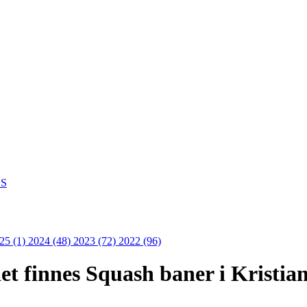
S
25 (1)
2024 (48)
2023 (72)
2022 (96)
det finnes Squash baner i Kristi