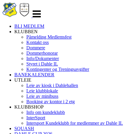
Veksle
navigasjon
BLI MEDLEM
KLUBBEN
Påmelding Medlemsfest
Kontakt oss
Dommere
Dommerhonorar
Info/Dokumenter
Styret i Dahle IL
Kontingenter og Treningsavgifter
BANEKALENDER
UTLEIE
Leie av kiosk i Dahlehallen
Leie klubblokale
Leie av minibuss
Booking av kontor i 2 etg
KLUBBSHOP
Info om kundeklubb
InterSport
Intersport Kundeklubb for medlemmer av Dahle IL
SQUASH
DAHLE CUP 2026