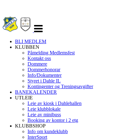
Veksle
navigasjon
BLI MEDLEM
KLUBBEN
Påmelding Medlemsfest
Kontakt oss
Dommere
Dommerhonorar
Info/Dokumenter
Styret i Dahle IL
Kontingenter og Treningsavgifter
BANEKALENDER
UTLEIE
Leie av kiosk i Dahlehallen
Leie klubblokale
Leie av minibuss
Booking av kontor i 2 etg
KLUBBSHOP
Info om kundeklubb
InterSport