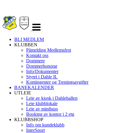
Veksle
navigasjon
BLI MEDLEM
KLUBBEN
Påmelding Medlemsfest
Kontakt oss
Dommere
Dommerhonorar
Info/Dokumenter
Styret i Dahle IL
Kontingenter og Treningsavgifter
BANEKALENDER
UTLEIE
Leie av kiosk i Dahlehallen
Leie klubblokale
Leie av minibuss
Booking av kontor i 2 etg
KLUBBSHOP
Info om kundeklubb
InterSport