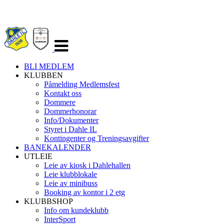
Veksle
navigasjon
BLI MEDLEM
KLUBBEN
Påmelding Medlemsfest
Kontakt oss
Dommere
Dommerhonorar
Info/Dokumenter
Styret i Dahle IL
Kontingenter og Treningsavgifter
BANEKALENDER
UTLEIE
Leie av kiosk i Dahlehallen
Leie klubblokale
Leie av minibuss
Booking av kontor i 2 etg
KLUBBSHOP
Info om kundeklubb
InterSport