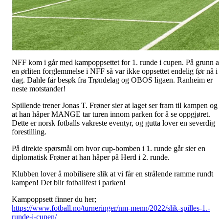
NFF kom i går med kampoppsettet for 1. runde i cupen. På grunn 
en ørliten forglemmelse i NFF så var ikke oppsettet endelig før nå i
dag. Dahle får besøk fra Trøndelag og OBOS ligaen. Ranheim er
neste motstander!
Spillende trener Jonas T. Frøner sier at laget ser fram til kampen og
at han håper MANGE tar turen innom parken for å se oppgjøret.
Dette er norsk fotballs vakreste eventyr, og gutta lover en severdig
forestilling.
På direkte spørsmål om hvor cup-bomben i 1. runde går sier en
diplomatisk Frøner at han håper på Herd i 2. runde.
Klubben lover å mobilisere slik at vi får en strålende ramme rundt
kampen! Det blir fotballfest i parken!
Kampoppsett finner du her;
https://www.fotball.no/turneringer/nm-menn/2022/slik-spilles-1.-
runde-i-cupen/