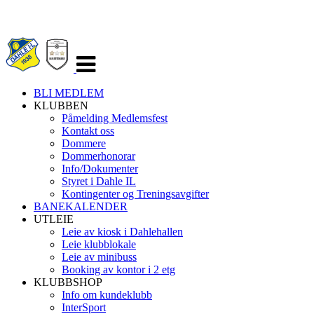
Veksle
navigasjon
BLI MEDLEM
KLUBBEN
Påmelding Medlemsfest
Kontakt oss
Dommere
Dommerhonorar
Info/Dokumenter
Styret i Dahle IL
Kontingenter og Treningsavgifter
BANEKALENDER
UTLEIE
Leie av kiosk i Dahlehallen
Leie klubblokale
Leie av minibuss
Booking av kontor i 2 etg
KLUBBSHOP
Info om kundeklubb
InterSport