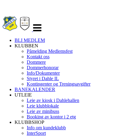
Veksle
navigasjon
BLI MEDLEM
KLUBBEN
Påmelding Medlemsfest
Kontakt oss
Dommere
Dommerhonorar
Info/Dokumenter
Styret i Dahle IL
Kontingenter og Treningsavgifter
BANEKALENDER
UTLEIE
Leie av kiosk i Dahlehallen
Leie klubblokale
Leie av minibuss
Booking av kontor i 2 etg
KLUBBSHOP
Info om kundeklubb
InterSport