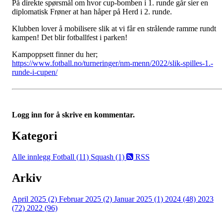
På direkte spørsmål om hvor cup-bomben i 1. runde går sier en
diplomatisk Frøner at han håper på Herd i 2. runde.
Klubben lover å mobilisere slik at vi får en strålende ramme rundt
kampen! Det blir fotballfest i parken!
Kampoppsett finner du her;
https://www.fotball.no/turneringer/nm-menn/2022/slik-spilles-1.-
runde-i-cupen/
Logg inn for å skrive en kommentar.
Kategori
Alle innlegg
Fotball (11)
Squash (1)
RSS
Arkiv
April 2025 (2)
Februar 2025 (2)
Januar 2025 (1)
2024 (48)
2023
(72)
2022 (96)