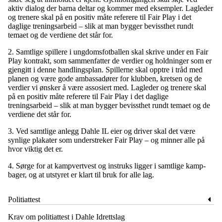
aktiv dialog der barna deltar og kommer med eksempler. Lagleder
og trenere skal på en positiv måte referere til Fair Play i det
daglige treningsarbeid – slik at man bygger bevissthet rundt
temaet og de verdiene det står for.
2. Samtlige spillere i ungdomsfotballen skal skrive under en Fair
Play kontrakt, som sammenfatter de verdier og holdninger som er
gjengitt i denne handlingsplan. Spillerne skal opptre i tråd med
planen og være gode ambassadører for klubben, kretsen og de
verdier vi ønsker å være assosiert med. Lagleder og trenere skal
på en positiv måte referere til Fair Play i det daglige
treningsarbeid – slik at man bygger bevissthet rundt temaet og de
verdiene det står for.
3. Ved samtlige anlegg Dahle IL eier og driver skal det være
synlige plakater som understreker Fair Play – og minner alle på
hvor viktig det er.
4. Sørge for at kampvertvest og instruks ligger i samtlige kamp-
bager, og at utstyret er klart til bruk for alle lag.
Politiattest
Krav om politiattest i Dahle Idrettslag