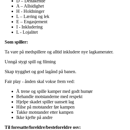
D – Deltakende
A – Allsidighet
H - Holdninger
L – Læring og lek
E – Engasjement
I - Inkludering
L - Lojalitet
Som spiller:
Ta vare på medspillere og alltid inkludere nye lagkamerater.
Unngå stygt spill og filming
Skap trygghet og god lagånd på banen.
Fair play - ånden skal vokse frem ved:
Å trene og spille kamper med godt humør
Behandle motstanderne med respekt
Hjelpe skadet spiller uansett lag
Hilse på motstander før kampen
Takke motstander etter kampen
Ikke kjefte på andre
Til foresatte/foreldre/besteforeldre osv: