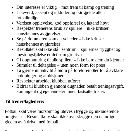
Din interesse er viktig – møt frem til kamp og trening
Likeverd, aksept og inkludering bør gjelde alle i
fotballmiljøet
Verdsett opplevelse, god oppførsel og lagånd høyt
Respekter trenerens bruk av spillere – ikke kritiser
hans/hennes avgjørelser
Se på dommeren som en veileder – ikke kritiser
hans/hennes avgjørelser
Resultatet skal ikke stå i sentrum – spillernes trygghet og
mestringsfølelse er det som gir trivsel
Gi oppmuntring til alle spillere – ikke bare dem du kjenner
Stimuler til deltagelse – uten noen form for press
Ta gjerne initiativ til å bidra på foreldremøter for å avklare
holdninger og ambisjoner
Respekter arbeidet klubben utfører
Bidrar til klubben gjennom dugnader, betalt treningsavgift,
kontingent og egenandeler innen fastsatte frister.
Til trener/lagledere:
Fotball skal være morsomt og utøves i trygge og inkluderende
omgivelser. Resultatkrav skal ikke overskygge den naturlige
gleden av å drive med fotball.