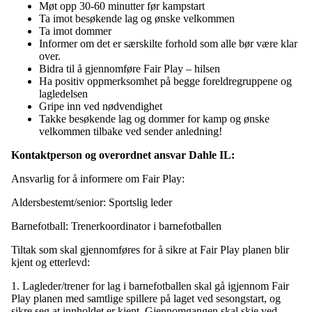
Møt opp 30-60 minutter før kampstart
Ta imot besøkende lag og ønske velkommen
Ta imot dommer
Informer om det er særskilte forhold som alle bør være klar
over.
Bidra til å gjennomføre Fair Play – hilsen
Ha positiv oppmerksomhet på begge foreldregruppene og
lagledelsen
Gripe inn ved nødvendighet
Takke besøkende lag og dommer for kamp og ønske
velkommen tilbake ved sender anledning!
Kontaktperson og overordnet ansvar Dahle IL:
Ansvarlig for å informere om Fair Play:
Aldersbestemt/senior: Sportslig leder
Barnefotball: Trenerkoordinator i barnefotballen
Tiltak som skal gjennomføres for å sikre at Fair Play planen blir
kjent og etterlevd:
1. Lagleder/trener for lag i barnefotballen skal gå igjennom Fair
Play planen med samtlige spillere på laget ved sesongstart, og
sikre seg at innholdet er kjent. Gjennomgangen skal skje ved