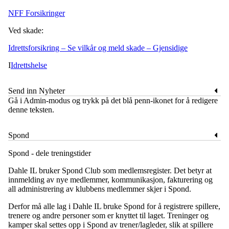
NFF Forsikringer
Ved skade:
Idrettsforsikring – Se vilkår og meld skade – Gjensidige
I
Idrettshelse
Send inn Nyheter
​Gå i Admin-modus og trykk på det blå penn-ikonet for å redigere
denne teksten.
Spond
Spond - dele treningstider
Dahle IL bruker Spond Club som medlemsregister. Det betyr at
innmelding av nye medlemmer, kommunikasjon, fakturering og
all administrering av klubbens medlemmer skjer i Spond.
Derfor må alle lag i Dahle IL bruke Spond for å registrere spillere,
trenere og andre personer som er knyttet til laget. Treninger og
kamper skal settes opp i Spond av trener/lagleder, slik at spillere