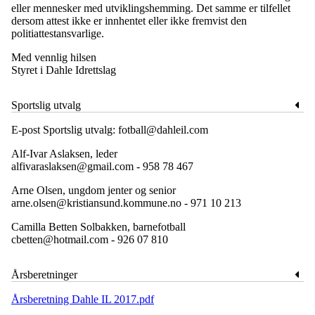
eller mennesker med utviklingshemming. Det samme er tilfellet
dersom attest ikke er innhentet eller ikke fremvist den
politiattestansvarlige.
Med vennlig hilsen
Styret i Dahle Idrettslag
Sportslig utvalg
E-post Sportslig utvalg: fotball@dahleil.com
Alf-Ivar Aslaksen, leder
alfivaraslaksen@gmail.com - 958 78 467
Arne Olsen, ungdom jenter og senior
arne.olsen@kristiansund.kommune.no - 971 10 213
Camilla Betten Solbakken, barnefotball
cbetten@hotmail.com - 926 07 810
Årsberetninger
Årsberetning Dahle IL 2017.pdf