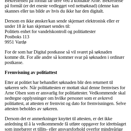
Bekreftelsen på formål får dere ved å kontakte Arne. Bekreftelse
på formål (er det eneste vedlegget ved nettsøknad) (denne kan
skannes eller tas bilde av hvis du ikke har den digitalt.
Dersom en ikke ønsker/kan sende skjemaet elektronisk eller er
under 18 år kan skjemaet sendes til:
Politiets enhet for vandelskontroll og politiattester
Postboks 113
9951 Vardø
For de som har Digital postkasse så vil svaret på søknaden
komme dit. For alle andre så kommer svar på søknaden i ordinær
postkasse.
Fremvisning av politiattest
Etter at politiet har behandlet søknaden blir den returnert til
søkeren selv. Når politiattesten er mottatt skal denne fremvises for
Arne Olsen som er ansvarlig for politiattester. Vedkommende skal
nedtegne opplysninger om hvilke personer som er avkrevd
politiattest, at attesten er fremvist og dato for fremvisningen. Selve
attesten beholdes av søkeren.
Dersom det er anmerkninger knyttet til attesten, er det ikke
anledning til å la vedkommende få utføre oppgaver for idrettslaget
som innebærer et tillits- eller ansvarsforhold overfor mindreårige