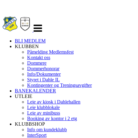
Veksle
navigasjon
BLI MEDLEM
KLUBBEN
Påmelding Medlemsfest
Kontakt oss
Dommere
Dommerhonorar
Info/Dokumenter
Styret i Dahle IL
Kontingenter og Treningsavgifter
BANEKALENDER
UTLEIE
Leie av kiosk i Dahlehallen
Leie klubblokale
Leie av minibuss
Booking av kontor i 2 etg
KLUBBSHOP
Info om kundeklubb
InterSport