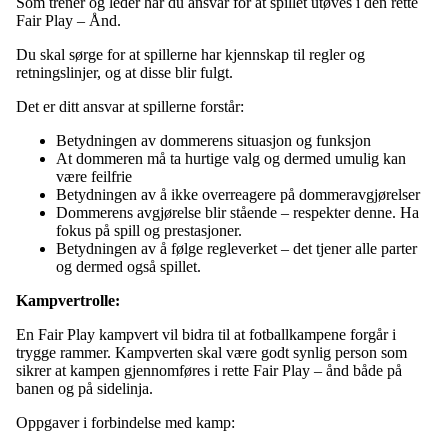
Som trener og leder har du ansvar for at spillet utøves i den rette
Fair Play – Ånd.
Du skal sørge for at spillerne har kjennskap til regler og
retningslinjer, og at disse blir fulgt.
Det er ditt ansvar at spillerne forstår:
Betydningen av dommerens situasjon og funksjon
At dommeren må ta hurtige valg og dermed umulig kan
være feilfrie
Betydningen av å ikke overreagere på dommeravgjørelser
Dommerens avgjørelse blir stående – respekter denne. Ha
fokus på spill og prestasjoner.
Betydningen av å følge regleverket – det tjener alle parter
og dermed også spillet.
Kampvertrolle:
En Fair Play kampvert vil bidra til at fotballkampene forgår i
trygge rammer. Kampverten skal være godt synlig person som
sikrer at kampen gjennomføres i rette Fair Play – ånd både på
banen og på sidelinja.
Oppgaver i forbindelse med kamp: