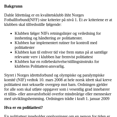
Bakgrunn
Dahle Idrettslag er en kvalitetsklubb ihht Norges
Fotballforbund(NFF) sine kriterier på nivå 1. Et av kriteriene er at
klubben skal tilfredsstille følgende:
Klubben følger NIFs retningslinjer og veiledning for
innhenting og håndtering av politiattester.
Klubben har implementert rutiner for kontroll med
politiattester
Klubben kan til enhver tid vise frem status på at samtlige
relevante verv i klubben har fremvist politiattest
Klubben har en rollebeskrivelse/stillingsinstruks for
klubbens Politiattest-ansvarlig.
Styret i Norges idrettsforbund og olympiske og paralympiske
komité (NIF) vedtok 10. mars 2008 at hele norsk idrett skal kreve
politiattest mot seksuelle overgrep mot barn. Ordningen gjelder
for alle som skal utføre oppgaver som i vesentlig grad innebærer
et tillits- eller ansvarsforhold overfor mindreårige eller mennesker
med utviklingshemming. Ordningen trådte i kraft 1. januar 2009
Hva er en politiattest?
En politiattest inneholder opplysninger om en person for tiden er