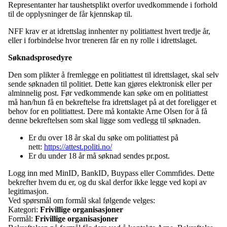
Representanter har taushetsplikt overfor uvedkommende i forhold
til de opplysninger de får kjennskap til.
NFF krav er at idrettslag innhenter ny politiattest hvert tredje år,
eller i forbindelse hvor treneren får en ny rolle i idrettslaget.
Søknadsprosedyre
Den som plikter å fremlegge en politiattest til idrettslaget, skal selv
sende søknaden til politiet. Dette kan gjøres elektronisk eller per
alminnelig post. Før vedkommende kan søke om en politiattest
må han/hun få en bekreftelse fra idrettslaget på at det foreligger et
behov for en politiattest. Dere må kontakte Arne Olsen for å få
denne bekreftelsen som skal ligge som vedlegg til søknaden.
Er du over 18 år skal du søke om politiattest på
nett:
https://attest.politi.no/
Er du under 18 år må søknad sendes pr.post.
Logg inn med MinID, BankID, Buypass eller Commfides. Dette
bekrefter hvem du er, og du skal derfor ikke legge ved kopi av
legitimasjon.
Ved spørsmål om formål skal følgende velges:
Kategori:
Frivillige organisasjoner
Formål:
Frivillige organisasjoner