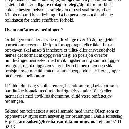
siktet/tiltalt eller tidligere er ilagt forelegg/dømt for brudd på
enkelte bestemmelser i straffeloven om seksualforbrytelser.
Klubben har ikke anledning til å be personen om å innhente
politiattest for andre straffbare forhold.
Hvem omfattes av ordningen?
Ordningen omfatter ansatte og frivillige over 15 år, og gjelder
uansett om personen får lønn for oppdraget eller ikke. For at
oppgaven skal anses å innebære et tillits- eller ansvarsforhold
menes det normalt at oppgaven vil gi en posisjon overfor
mindreårige/mennesker med utviklingshemming som muliggjør
overgrep, og at oppgaven vil gi eller sette personen i en slik
posisjon over noe tid, enten sammenhengende eller flere ganger
med jevne mellomrom.
I Dahle Idrettslag vil alle trenere, instruktører og lagledere som
har direkte kontakt med mindreårige (dvs under 18 år) eller
mennesker med utviklingshemming, alltid være omfattet av
ordningen.
Søknad om politiattest gjøres i samråd med: Arne Olsen som er
oppnevnt av styret som ansvarlig for ordningen i Dahle Idrettslag.
E-post:
arne.olsen@kristiansund.kommune.no
. Telefon:97 11
02 13