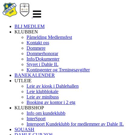
Veksle
navigasjon
BLI MEDLEM
KLUBBEN
Påmelding Medlemsfest
Kontakt oss
Dommere
Dommerhonorar
Info/Dokumenter
Styret i Dahle IL
Kontingenter og Treningsavgifter
BANEKALENDER
UTLEIE
Leie av kiosk i Dahlehallen
Leie klubblokale
Leie av minibuss
Booking av kontor i 2 etg
KLUBBSHOP
Info om kundeklubb
InterSport
Intersport Kundeklubb for medlemmer av Dahle IL
SQUASH
DAHLE CUP 2026