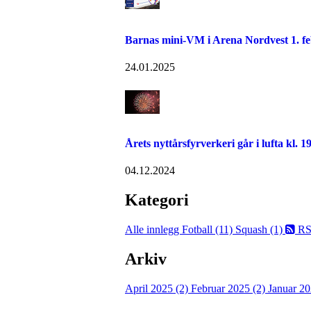
Barnas mini-VM i Arena Nordvest 1. f
24.01.2025
Årets nyttårsfyrverkeri går i lufta kl. 1
04.12.2024
Kategori
Alle innlegg
Fotball (11)
Squash (1)
RS
Arkiv
April 2025 (2)
Februar 2025 (2)
Januar 20