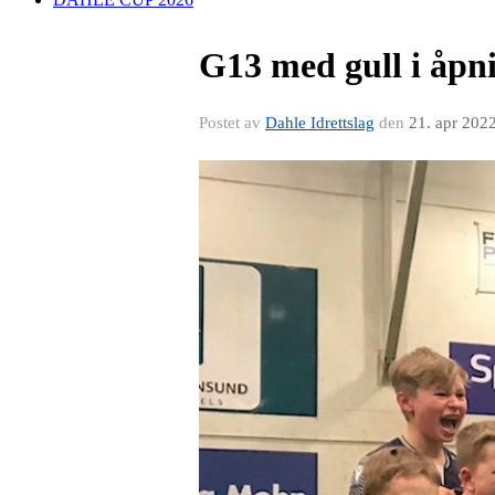
G13 med gull i åpn
Postet av
Dahle Idrettslag
den
21. apr 202