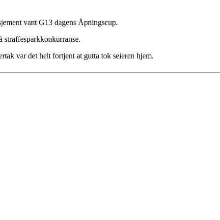
asjement vant G13 dagens Åpningscup.
å straffesparkkonkurranse.
rtak var det helt fortjent at gutta tok seieren hjem.