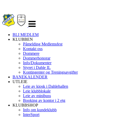
Veksle
navigasjon
BLI MEDLEM
KLUBBEN
Påmelding Medlemsfest
Kontakt oss
Dommere
Dommerhonorar
Info/Dokumenter
Styret i Dahle IL
Kontingenter og Treningsavgifter
BANEKALENDER
UTLEIE
Leie av kiosk i Dahlehallen
Leie klubblokale
Leie av minibuss
Booking av kontor i 2 etg
KLUBBSHOP
Info om kundeklubb
InterSport