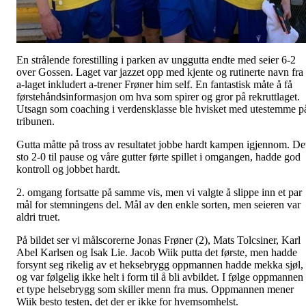
En strålende forestilling i parken av unggutta endte med seier 6-2
over Gossen. Laget var jazzet opp med kjente og rutinerte navn fra
a-laget inkludert a-trener Frøner him self. En fantastisk måte å få
førstehåndsinformasjon om hva som spirer og gror på rekruttlaget.
Utsagn som coaching i verdensklasse ble hvisket med utestemme p
tribunen.
Gutta måtte på tross av resultatet jobbe hardt kampen igjennom. De
sto 2-0 til pause og våre gutter førte spillet i omgangen, hadde god
kontroll og jobbet hardt.
2. omgang fortsatte på samme vis, men vi valgte å slippe inn et par
mål for stemningens del. Mål av den enkle sorten, men seieren var
aldri truet.
På bildet ser vi målscorerne Jonas Frøner (2), Mats Tolcsiner, Karl
Abel Karlsen og Isak Lie. Jacob Wiik putta det første, men hadde
forsynt seg rikelig av et heksebrygg oppmannen hadde mekka sjøl,
og var følgelig ikke helt i form til å bli avbildet. I følge oppmannen
et type helsebrygg som skiller menn fra mus. Oppmannen mener
Wiik besto testen, det der er ikke for hvemsomhelst.