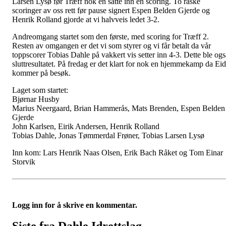
Larsen Lysø før Træff nok en satte inn en scoring. To raske
scoringer av oss rett før pause signert Espen Belden Gjerde og
Henrik Rolland gjorde at vi halvveis ledet 3-2.
Andreomgang startet som den første, med scoring for Træff 2.
Resten av omgangen er det vi som styrer og vi får betalt da vår
toppscorer Tobias Dahle på vakkert vis setter inn 4-3. Dette ble ogs
sluttresultatet. På fredag er det klart for nok en hjemmekamp da Ei
kommer på besøk.
Laget som startet:
Bjørnar Husby
Marius Neergaard, Brian Hammerås, Mats Brenden, Espen Belden
Gjerde
John Karlsen, Eirik Andersen, Henrik Rolland
Tobias Dahle, Jonas Tømmerdal Frøner, Tobias Larsen Lysø
Inn kom: Lars Henrik Naas Olsen, Erik Bach Råket og Tom Einar
Storvik
Logg inn for å skrive en kommentar.