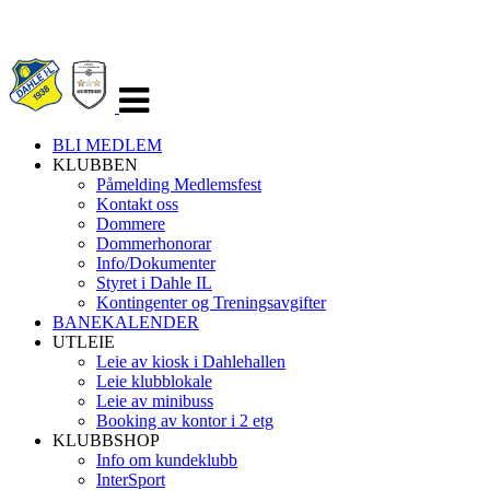
Veksle
navigasjon
BLI MEDLEM
KLUBBEN
Påmelding Medlemsfest
Kontakt oss
Dommere
Dommerhonorar
Info/Dokumenter
Styret i Dahle IL
Kontingenter og Treningsavgifter
BANEKALENDER
UTLEIE
Leie av kiosk i Dahlehallen
Leie klubblokale
Leie av minibuss
Booking av kontor i 2 etg
KLUBBSHOP
Info om kundeklubb
InterSport