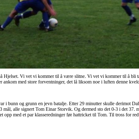
Hjelset. Vi vet vi kommer til å være slitne. Vi vet vi kommer til å bli ta
r ankom med store forventninger, det lå liksom noe i luften denne kvel
ar i bunn og grunn en jevn batalje. Etter 29 minutter skulle derimot Da
3 mål, alle signert Tom Einar Storvik. Og dermed sto det 0-3 i det 37. m
t opp med et par klasseredninger før hattricket til Tom. Til tross for re