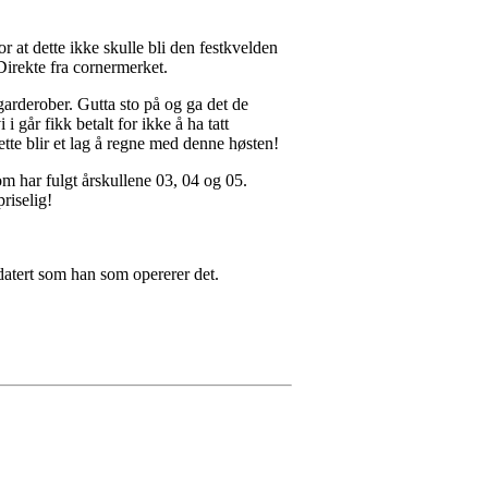
 at dette ikke skulle bli den festkvelden
Direkte fra cornermerket.
garderober. Gutta sto på og ga det de
 går fikk betalt for ikke å ha tatt
tte blir et lag å regne med denne høsten!
om har fulgt årskullene 03, 04 og 05.
riselig!
datert som han som opererer det.