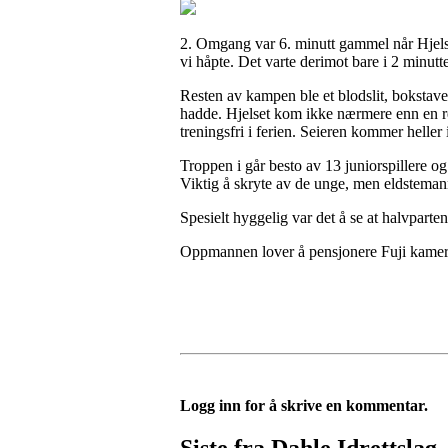
2. Omgang var 6. minutt gammel når Hjelset 
vi håpte. Det varte derimot bare i 2 minut
Resten av kampen ble et blodslit, bokstavel
hadde. Hjelset kom ikke nærmere enn en redu
treningsfri i ferien. Seieren kommer helle
Troppen i går besto av 13 juniorspillere og
Viktig å skryte av de unge, men eldstemann 
Spesielt hyggelig var det å se at halvparte
Oppmannen lover å pensjonere Fuji kameraet
Logg inn for å skrive en kommentar.
Siste fra Dahle Idrettslag