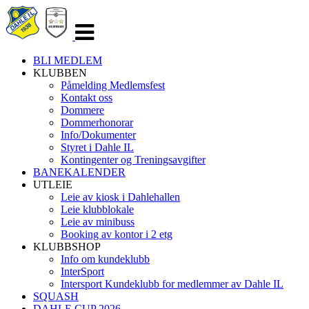
Veksle
navigasjon
BLI MEDLEM
KLUBBEN
Påmelding Medlemsfest
Kontakt oss
Dommere
Dommerhonorar
Info/Dokumenter
Styret i Dahle IL
Kontingenter og Treningsavgifter
BANEKALENDER
UTLEIE
Leie av kiosk i Dahlehallen
Leie klubblokale
Leie av minibuss
Booking av kontor i 2 etg
KLUBBSHOP
Info om kundeklubb
InterSport
Intersport Kundeklubb for medlemmer av Dahle IL
SQUASH
DAHLE CUP 2026