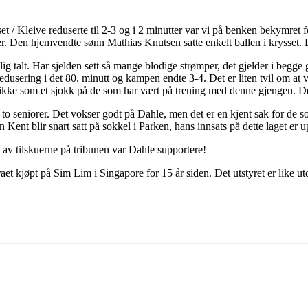
/ Kleive reduserte til 2-3 og i 2 minutter var vi på benken bekymret for
ter. Den hjemvendte sønn Mathias Knutsen satte enkelt ballen i krysset. 
ig talt. Har sjelden sett så mange blodige strømper, det gjelder i begge 
sering i det 80. minutt og kampen endte 3-4. Det er liten tvil om at vi i
r ikke som et sjokk på de som har vært på trening med denne gjengen. De
 to seniorer. Det vokser godt på Dahle, men det er en kjent sak for de s
Kent blir snart satt på sokkel i Parken, hans innsats på dette laget er up
n av tilskuerne på tribunen var Dahle supportere!
 kjøpt på Sim Lim i Singapore for 15 år siden. Det utstyret er like ut