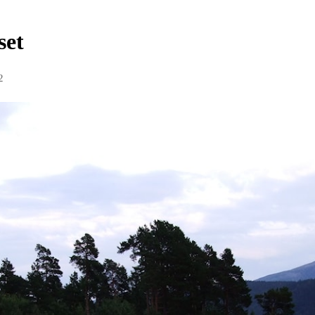
set
2