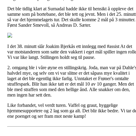
Det ble tidlig klart at Surnadal hadde ikke til hensikt å oppleve det
samme som på bortebane, det ble tett og jevnt. Men i det 25. minutt
så var det hjemmelagets tur. Det skulle komme 2 mål på 3 minutter.
Først Sander Smevoll, så Andreas D. Sæter.
I det 38. minutt slår Joakim Bjerkås ett innlegg med #assist At det
var motstanderen som satte den vakkert i eget mål spiller ingen rolle
Vi var like langt. Stillingen holdt seg til pause.
2. omgang ble i våre øyne en stillingskrig. Joda, man var på Dahle'
halvdel mye, og selv om vi var slitne er det såpass mye kvalitet i
laget at det ble egentlig ikke farlig. Unntaket er Frøner's omtalte
straffespark. Blir han ikke tatt er det mål 10 av 10 ganger. Men det
ble med straffen som med den hellige ånd. Alle snakker om den,
men ingen har sett den.
Like forbandet, vel verdt turen. Vaffel og graut, hyggelige
hjemmesupportere og 2 lag som ga alt. Det blir ikke bedre. Vi tar d
ene poenget og ser fram mot neste kamp!