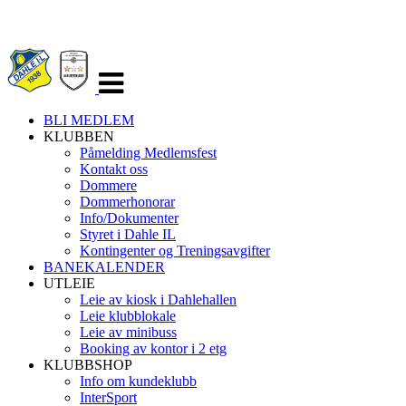
Veksle
navigasjon
BLI MEDLEM
KLUBBEN
Påmelding Medlemsfest
Kontakt oss
Dommere
Dommerhonorar
Info/Dokumenter
Styret i Dahle IL
Kontingenter og Treningsavgifter
BANEKALENDER
UTLEIE
Leie av kiosk i Dahlehallen
Leie klubblokale
Leie av minibuss
Booking av kontor i 2 etg
KLUBBSHOP
Info om kundeklubb
InterSport