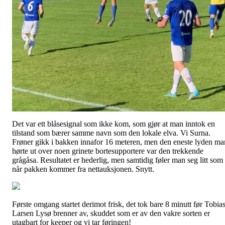
Det var ett blåsesignal som ikke kom, som gjør at man inntok en
tilstand som bærer samme navn som den lokale elva. Vi Surna.
Frøner gikk i bakken innafor 16 meteren, men den eneste lyden ma
hørte ut over noen grinete bortesupportere var den trekkende
grågåsa. Resultatet er hederlig, men samtidig føler man seg litt som
når pakken kommer fra nettauksjonen. Snytt.
Første omgang startet derimot frisk, det tok bare 8 minutt før Tobia
Larsen Lysø brenner av, skuddet som er av den vakre sorten er
utagbart for keeper og vi tar føringen!