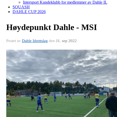
Intersport Kundeklubb for medlemmer av Dahle IL
SQUASH
DAHLE CUP 2026
Høydepunkt Dahle - MSI
Postet av
Dahle Idrettslag
den
11. sep 2022