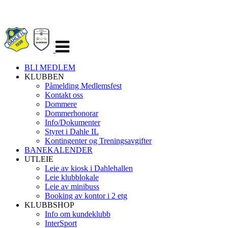
Veksle
navigasjon
BLI MEDLEM
KLUBBEN
Påmelding Medlemsfest
Kontakt oss
Dommere
Dommerhonorar
Info/Dokumenter
Styret i Dahle IL
Kontingenter og Treningsavgifter
BANEKALENDER
UTLEIE
Leie av kiosk i Dahlehallen
Leie klubblokale
Leie av minibuss
Booking av kontor i 2 etg
KLUBBSHOP
Info om kundeklubb
InterSport