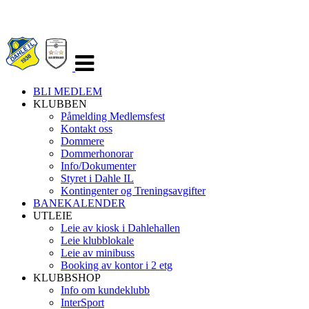
Veksle
navigasjon
BLI MEDLEM
KLUBBEN
Påmelding Medlemsfest
Kontakt oss
Dommere
Dommerhonorar
Info/Dokumenter
Styret i Dahle IL
Kontingenter og Treningsavgifter
BANEKALENDER
UTLEIE
Leie av kiosk i Dahlehallen
Leie klubblokale
Leie av minibuss
Booking av kontor i 2 etg
KLUBBSHOP
Info om kundeklubb
InterSport