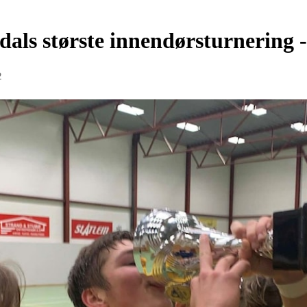
ls største innendørsturnering 
2