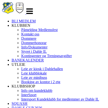
Veksle
navigasjon
BLI MEDLEM
KLUBBEN
Påmelding Medlemsfest
Kontakt oss
Dommere
Dommerhonorar
Info/Dokumenter
Styret i Dahle IL
Kontingenter og Treningsavgifter
BANEKALENDER
UTLEIE
Leie av kiosk i Dahlehallen
Leie klubblokale
Leie av minibuss
Booking av kontor i 2 etg
KLUBBSHOP
Info om kundeklubb
InterSport
Intersport Kundeklubb for medlemmer av Dahle IL
SQUASH
DAHLE CUP 2026