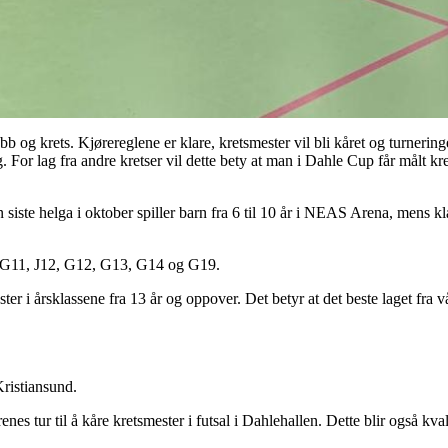
b og krets. Kjørereglene er klare, kretsmester vil bli kåret og turneringe
For lag fra andre kretser vil dette bety at man i Dahle Cup får målt kre
 siste helga i oktober spiller barn fra 6 til 10 år i NEAS Arena, mens k
11, G11, J12, G12, G13, G14 og G19.
 årsklassene fra 13 år og oppover. Det betyr at det beste laget fra vår 
Kristiansund.
renes tur til å kåre kretsmester i futsal i Dahlehallen. Dette blir også kva