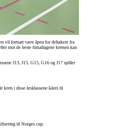
n vil fortsatt være åpen for deltakere fra
fter mot de beste futsallagene kretsen kan
lassene J13, J15, G15, G16 og J17 spiller
krets i disse årsklassene kåres til
lifisering til Norges cup.