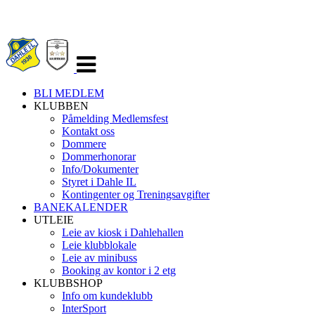
Veksle
navigasjon
BLI MEDLEM
KLUBBEN
Påmelding Medlemsfest
Kontakt oss
Dommere
Dommerhonorar
Info/Dokumenter
Styret i Dahle IL
Kontingenter og Treningsavgifter
BANEKALENDER
UTLEIE
Leie av kiosk i Dahlehallen
Leie klubblokale
Leie av minibuss
Booking av kontor i 2 etg
KLUBBSHOP
Info om kundeklubb
InterSport