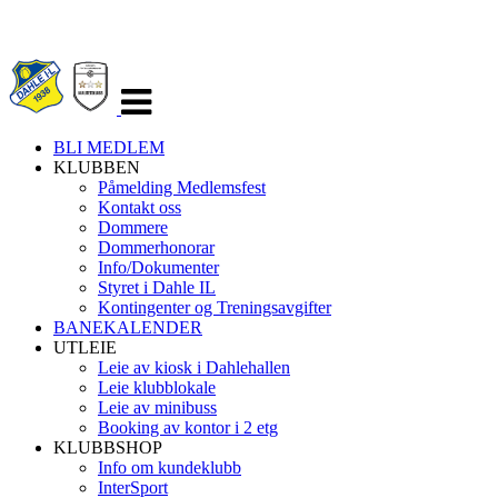
Veksle
navigasjon
BLI MEDLEM
KLUBBEN
Påmelding Medlemsfest
Kontakt oss
Dommere
Dommerhonorar
Info/Dokumenter
Styret i Dahle IL
Kontingenter og Treningsavgifter
BANEKALENDER
UTLEIE
Leie av kiosk i Dahlehallen
Leie klubblokale
Leie av minibuss
Booking av kontor i 2 etg
KLUBBSHOP
Info om kundeklubb
InterSport