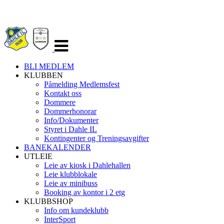
Veksle
navigasjon
BLI MEDLEM
KLUBBEN
Påmelding Medlemsfest
Kontakt oss
Dommere
Dommerhonorar
Info/Dokumenter
Styret i Dahle IL
Kontingenter og Treningsavgifter
BANEKALENDER
UTLEIE
Leie av kiosk i Dahlehallen
Leie klubblokale
Leie av minibuss
Booking av kontor i 2 etg
KLUBBSHOP
Info om kundeklubb
InterSport