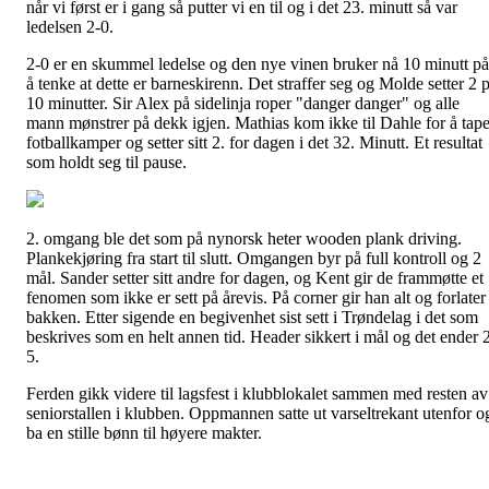
når vi først er i gang så putter vi en til og i det 23. minutt så var
ledelsen 2-0.
2-0 er en skummel ledelse og den nye vinen bruker nå 10 minutt på
å tenke at dette er barneskirenn. Det straffer seg og Molde setter 2 
10 minutter. Sir Alex på sidelinja roper "danger danger" og alle
mann mønstrer på dekk igjen. Mathias kom ikke til Dahle for å tap
fotballkamper og setter sitt 2. for dagen i det 32. Minutt. Et resultat
som holdt seg til pause.
2. omgang ble det som på nynorsk heter wooden plank driving.
Plankekjøring fra start til slutt. Omgangen byr på full kontroll og 2
mål. Sander setter sitt andre for dagen, og Kent gir de frammøtte et
fenomen som ikke er sett på årevis. På corner gir han alt og forlater
bakken. Etter sigende en begivenhet sist sett i Trøndelag i det som
beskrives som en helt annen tid. Header sikkert i mål og det ender 
5.
Ferden gikk videre til lagsfest i klubblokalet sammen med resten av
seniorstallen i klubben. Oppmannen satte ut varseltrekant utenfor o
ba en stille bønn til høyere makter.