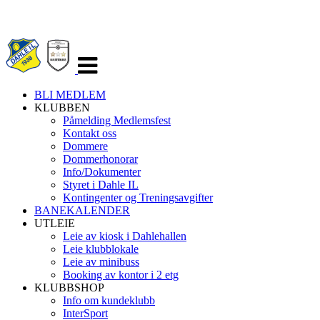
Veksle
navigasjon
BLI MEDLEM
KLUBBEN
Påmelding Medlemsfest
Kontakt oss
Dommere
Dommerhonorar
Info/Dokumenter
Styret i Dahle IL
Kontingenter og Treningsavgifter
BANEKALENDER
UTLEIE
Leie av kiosk i Dahlehallen
Leie klubblokale
Leie av minibuss
Booking av kontor i 2 etg
KLUBBSHOP
Info om kundeklubb
InterSport