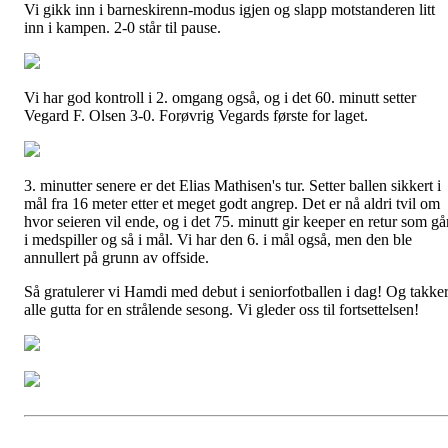
Vi gikk inn i barneskirenn-modus igjen og slapp motstanderen litt
inn i kampen. 2-0 står til pause.
Vi har god kontroll i 2. omgang også, og i det 60. minutt setter
Vegard F. Olsen 3-0. Forøvrig Vegards første for laget.
3. minutter senere er det Elias Mathisen's tur. Setter ballen sikkert i
mål fra 16 meter etter et meget godt angrep. Det er nå aldri tvil om
hvor seieren vil ende, og i det 75. minutt gir keeper en retur som gå
i medspiller og så i mål. Vi har den 6. i mål også, men den ble
annullert på grunn av offside.
Så gratulerer vi Hamdi med debut i seniorfotballen i dag! Og takke
alle gutta for en strålende sesong. Vi gleder oss til fortsettelsen!