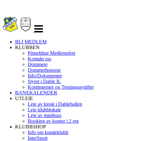
Veksle
navigasjon
BLI MEDLEM
KLUBBEN
Påmelding Medlemsfest
Kontakt oss
Dommere
Dommerhonorar
Info/Dokumenter
Styret i Dahle IL
Kontingenter og Treningsavgifter
BANEKALENDER
UTLEIE
Leie av kiosk i Dahlehallen
Leie klubblokale
Leie av minibuss
Booking av kontor i 2 etg
KLUBBSHOP
Info om kundeklubb
InterSport