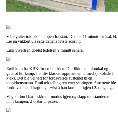
Våre gutter tok tak i kampen fra start. Det tok 11 minutt før Isak H.
Lie på vakkert vis satte dagens første scoring.
Emil Sivertsen doblet ledelsen 9 minutt senere.
Emil kom fra KBK for en tid siden. Der fikk man blomkål og
gulerot før kamp. I 5. div klasker oppmannen til med sjokolade å
kjeks. Det ble vel tøft for fordøyelses systemet til en
toppidrettsmann. Emil tok telling rett etter scoringen. Smertene ble
fordrevet med Litago og Twist å han kom inn igjen i 2. omgang.
Vi gikk inn i barneskirenn-modus igjen og slapp motstanderen litt
inn i kampen. 2-0 står til pause.