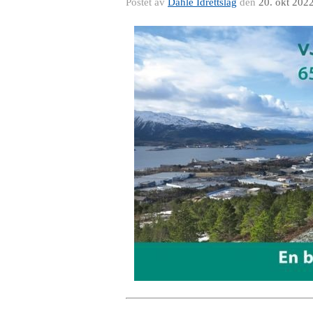
Postet av
Dahle Idrettslag
den
20. okt 202