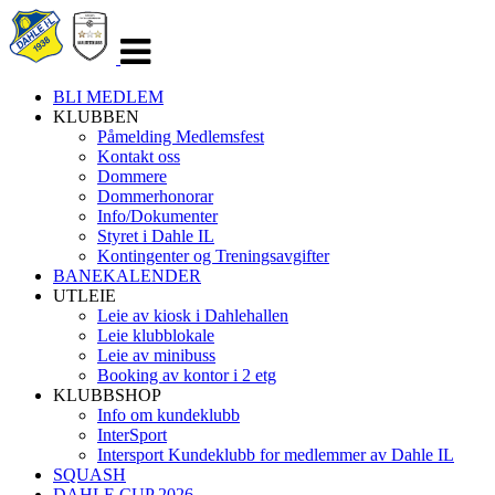
Veksle
navigasjon
BLI MEDLEM
KLUBBEN
Påmelding Medlemsfest
Kontakt oss
Dommere
Dommerhonorar
Info/Dokumenter
Styret i Dahle IL
Kontingenter og Treningsavgifter
BANEKALENDER
UTLEIE
Leie av kiosk i Dahlehallen
Leie klubblokale
Leie av minibuss
Booking av kontor i 2 etg
KLUBBSHOP
Info om kundeklubb
InterSport
Intersport Kundeklubb for medlemmer av Dahle IL
SQUASH
DAHLE CUP 2026