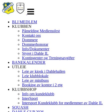
Veksle
navigasjon
BLI MEDLEM
KLUBBEN
Påmelding Medlemsfest
Kontakt oss
Dommere
Dommerhonorar
Info/Dokumenter
Styret i Dahle IL
Kontingenter og Treningsavgifter
BANEKALENDER
UTLEIE
Leie av kiosk i Dahlehallen
Leie klubblokale
Leie av minibuss
Booking av kontor i 2 etg
KLUBBSHOP
Info om kundeklubb
InterSport
Intersport Kundeklubb for medlemmer av Dahle IL
SQUASH
DAHLE CUP 2026