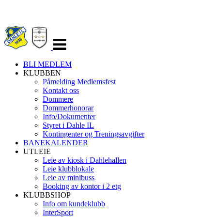
Veksle
navigasjon
BLI MEDLEM
KLUBBEN
Påmelding Medlemsfest
Kontakt oss
Dommere
Dommerhonorar
Info/Dokumenter
Styret i Dahle IL
Kontingenter og Treningsavgifter
BANEKALENDER
UTLEIE
Leie av kiosk i Dahlehallen
Leie klubblokale
Leie av minibuss
Booking av kontor i 2 etg
KLUBBSHOP
Info om kundeklubb
InterSport