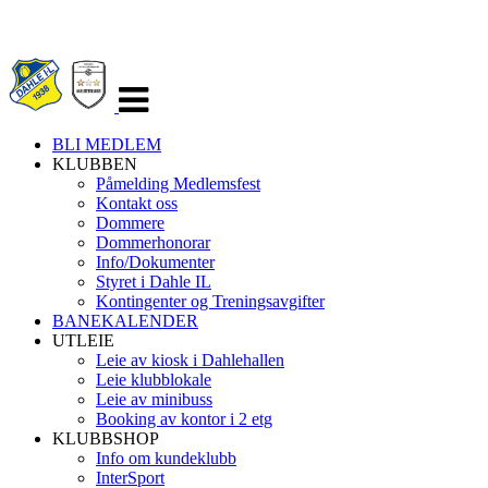
Veksle
navigasjon
BLI MEDLEM
KLUBBEN
Påmelding Medlemsfest
Kontakt oss
Dommere
Dommerhonorar
Info/Dokumenter
Styret i Dahle IL
Kontingenter og Treningsavgifter
BANEKALENDER
UTLEIE
Leie av kiosk i Dahlehallen
Leie klubblokale
Leie av minibuss
Booking av kontor i 2 etg
KLUBBSHOP
Info om kundeklubb
InterSport