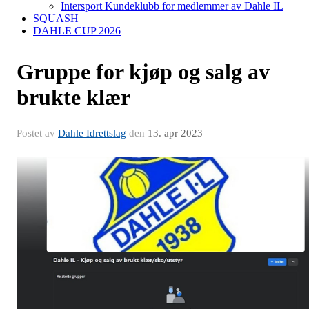
Intersport Kundeklubb for medlemmer av Dahle IL
SQUASH
DAHLE CUP 2026
Gruppe for kjøp og salg av
brukte klær
Postet av
Dahle Idrettslag
den
13. apr 2023