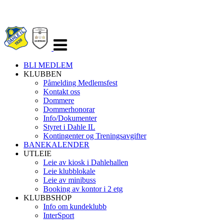
Veksle
navigasjon
BLI MEDLEM
KLUBBEN
Påmelding Medlemsfest
Kontakt oss
Dommere
Dommerhonorar
Info/Dokumenter
Styret i Dahle IL
Kontingenter og Treningsavgifter
BANEKALENDER
UTLEIE
Leie av kiosk i Dahlehallen
Leie klubblokale
Leie av minibuss
Booking av kontor i 2 etg
KLUBBSHOP
Info om kundeklubb
InterSport