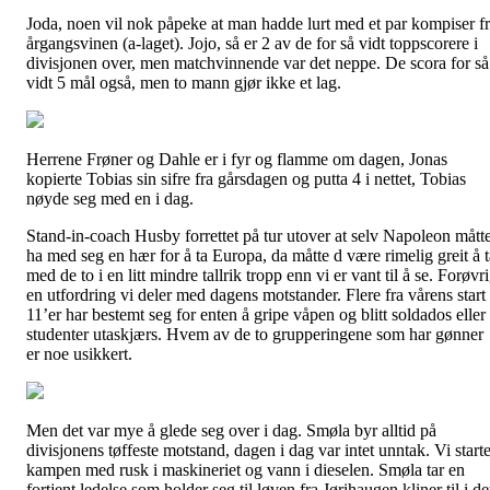
Joda, noen vil nok påpeke at man hadde lurt med et par kompiser f
årgangsvinen (a-laget). Jojo, så er 2 av de for så vidt toppscorere i
divisjonen over, men matchvinnende var det neppe. De scora for så
vidt 5 mål også, men to mann gjør ikke et lag.
Herrene Frøner og Dahle er i fyr og flamme om dagen, Jonas
kopierte Tobias sin sifre fra gårsdagen og putta 4 i nettet, Tobias
nøyde seg med en i dag.
Stand-in-coach Husby forrettet på tur utover at selv Napoleon mått
ha med seg en hær for å ta Europa, da måtte d være rimelig greit å t
med de to i en litt mindre tallrik tropp enn vi er vant til å se. Forøvr
en utfordring vi deler med dagens motstander. Flere fra vårens start
11’er har bestemt seg for enten å gripe våpen og blitt soldados eller
studenter utaskjærs. Hvem av de to grupperingene som har gønner
er noe usikkert.
Men det var mye å glede seg over i dag. Smøla byr alltid på
divisjonens tøffeste motstand, dagen i dag var intet unntak. Vi starte
kampen med rusk i maskineriet og vann i dieselen. Smøla tar en
fortjent ledelse som holder seg til løven fra Jørihaugen kliner til i de