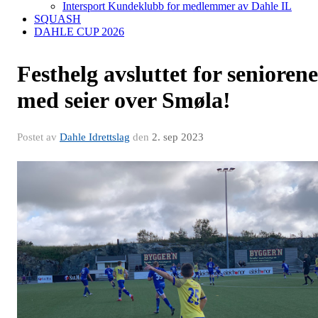
Intersport Kundeklubb for medlemmer av Dahle IL
SQUASH
DAHLE CUP 2026
Festhelg avsluttet for seniorene
med seier over Smøla!
Postet av
Dahle Idrettslag
den
2. sep 2023