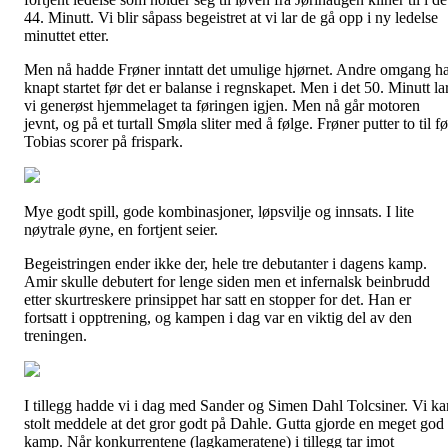
44. Minutt. Vi blir såpass begeistret at vi lar de gå opp i ny ledelse
minuttet etter.
Men nå hadde Frøner inntatt det umulige hjørnet. Andre omgang h
knapt startet før det er balanse i regnskapet. Men i det 50. Minutt la
vi generøst hjemmelaget ta føringen igjen. Men nå går motoren
jevnt, og på et turtall Smøla sliter med å følge. Frøner putter to til fø
Tobias scorer på frispark.
Mye godt spill, gode kombinasjoner, løpsvilje og innsats. I lite
nøytrale øyne, en fortjent seier.
Begeistringen ender ikke der, hele tre debutanter i dagens kamp.
Amir skulle debutert for lenge siden men et infernalsk beinbrudd
etter skurtreskere prinsippet har satt en stopper for det. Han er
fortsatt i opptrening, og kampen i dag var en viktig del av den
treningen.
I tillegg hadde vi i dag med Sander og Simen Dahl Tolcsiner. Vi ka
stolt meddele at det gror godt på Dahle. Gutta gjorde en meget god
kamp. Når konkurrentene (lagkameratene) i tillegg tar imot