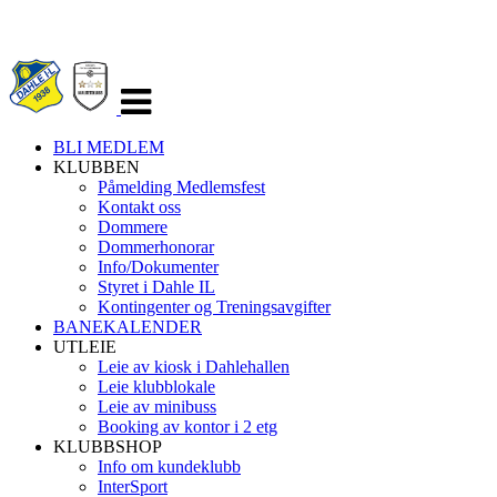
Veksle
navigasjon
BLI MEDLEM
KLUBBEN
Påmelding Medlemsfest
Kontakt oss
Dommere
Dommerhonorar
Info/Dokumenter
Styret i Dahle IL
Kontingenter og Treningsavgifter
BANEKALENDER
UTLEIE
Leie av kiosk i Dahlehallen
Leie klubblokale
Leie av minibuss
Booking av kontor i 2 etg
KLUBBSHOP
Info om kundeklubb
InterSport