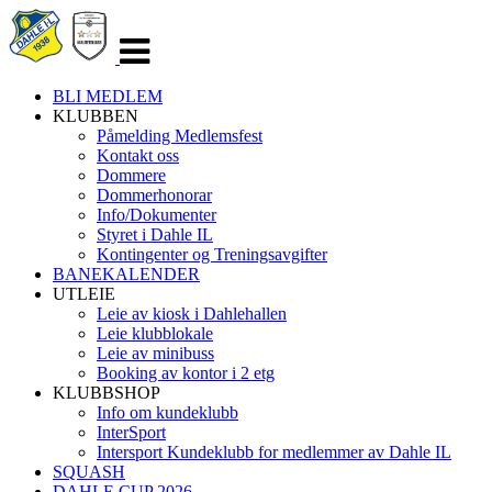
Veksle
navigasjon
BLI MEDLEM
KLUBBEN
Påmelding Medlemsfest
Kontakt oss
Dommere
Dommerhonorar
Info/Dokumenter
Styret i Dahle IL
Kontingenter og Treningsavgifter
BANEKALENDER
UTLEIE
Leie av kiosk i Dahlehallen
Leie klubblokale
Leie av minibuss
Booking av kontor i 2 etg
KLUBBSHOP
Info om kundeklubb
InterSport
Intersport Kundeklubb for medlemmer av Dahle IL
SQUASH
DAHLE CUP 2026