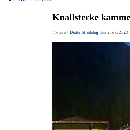
Knallsterke kammer
Postet av
Dahle Idrettslag
den
2. okt 2023