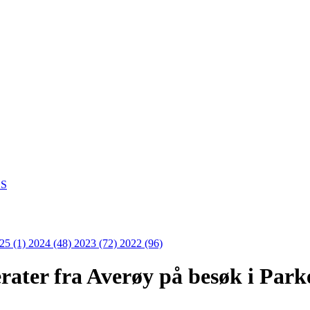
S
25 (1)
2024 (48)
2023 (72)
2022 (96)
ater fra Averøy på besøk i Park