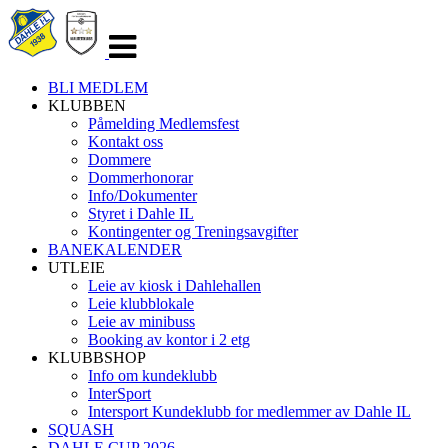
Veksle
navigasjon
BLI MEDLEM
KLUBBEN
Påmelding Medlemsfest
Kontakt oss
Dommere
Dommerhonorar
Info/Dokumenter
Styret i Dahle IL
Kontingenter og Treningsavgifter
BANEKALENDER
UTLEIE
Leie av kiosk i Dahlehallen
Leie klubblokale
Leie av minibuss
Booking av kontor i 2 etg
KLUBBSHOP
Info om kundeklubb
InterSport
Intersport Kundeklubb for medlemmer av Dahle IL
SQUASH
DAHLE CUP 2026