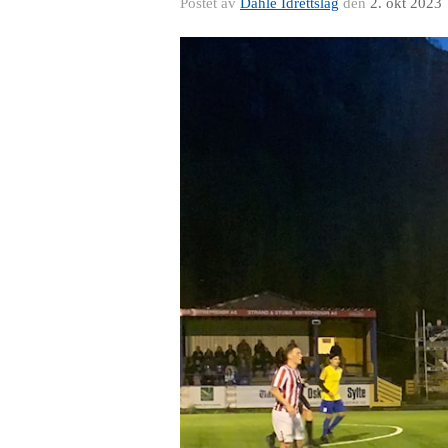
Postet av
Dahle Idrettslag
den
2. okt 2023