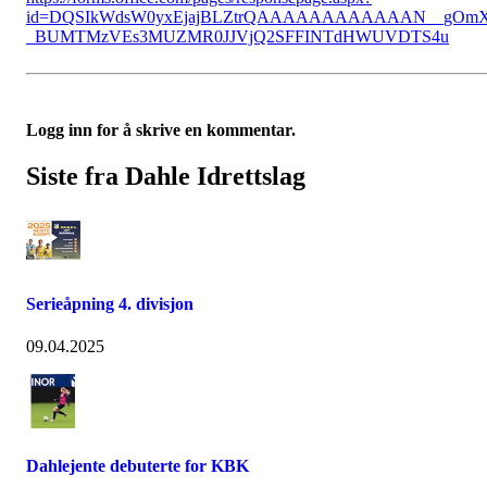
id=DQSIkWdsW0yxEjajBLZtrQAAAAAAAAAAAAN__gOm
_BUMTMzVEs3MUZMR0JJVjQ2SFFINTdHWUVDTS4u
Logg inn for å skrive en kommentar.
Siste fra Dahle Idrettslag
Serieåpning 4. divisjon
09.04.2025
Dahlejente debuterte for KBK