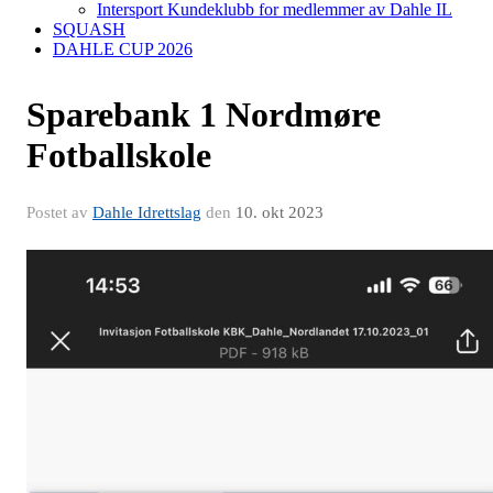
Intersport Kundeklubb for medlemmer av Dahle IL
SQUASH
DAHLE CUP 2026
Sparebank 1 Nordmøre
Fotballskole
Postet av
Dahle Idrettslag
den
10. okt 2023