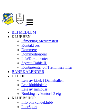
Veksle
navigasjon
BLI MEDLEM
KLUBBEN
Påmelding Medlemsfest
Kontakt oss
Dommere
Dommerhonorar
Info/Dokumenter
Styret i Dahle IL
Kontingenter og Treningsavgifter
BANEKALENDER
UTLEIE
Leie av kiosk i Dahlehallen
Leie klubblokale
Leie av minibuss
Booking av kontor i 2 etg
KLUBBSHOP
Info om kundeklubb
InterSport