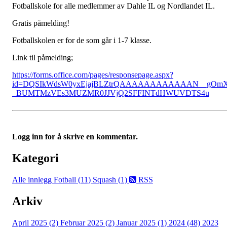
Fotballskole for alle medlemmer av Dahle IL og Nordlandet IL.
Gratis påmelding!
Fotballskolen er for de som går i 1-7 klasse.
Link til påmelding;
https://forms.office.com/pages/responsepage.aspx?
id=DQSIkWdsW0yxEjajBLZtrQAAAAAAAAAAAAN__gOm
_BUMTMzVEs3MUZMR0JJVjQ2SFFINTdHWUVDTS4u
Logg inn for å skrive en kommentar.
Kategori
Alle innlegg
Fotball (11)
Squash (1)
RSS
Arkiv
April 2025 (2)
Februar 2025 (2)
Januar 2025 (1)
2024 (48)
2023