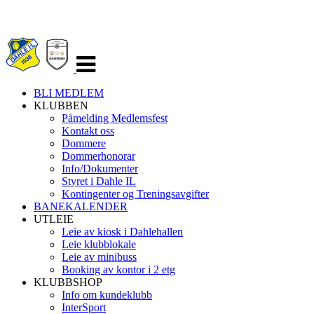
Veksle
navigasjon
BLI MEDLEM
KLUBBEN
Påmelding Medlemsfest
Kontakt oss
Dommere
Dommerhonorar
Info/Dokumenter
Styret i Dahle IL
Kontingenter og Treningsavgifter
BANEKALENDER
UTLEIE
Leie av kiosk i Dahlehallen
Leie klubblokale
Leie av minibuss
Booking av kontor i 2 etg
KLUBBSHOP
Info om kundeklubb
InterSport