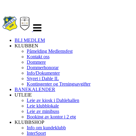
Veksle
navigasjon
BLI MEDLEM
KLUBBEN
Påmelding Medlemsfest
Kontakt oss
Dommere
Dommerhonorar
Info/Dokumenter
Styret i Dahle IL
Kontingenter og Treningsavgifter
BANEKALENDER
UTLEIE
Leie av kiosk i Dahlehallen
Leie klubblokale
Leie av minibuss
Booking av kontor i 2 etg
KLUBBSHOP
Info om kundeklubb
InterSport