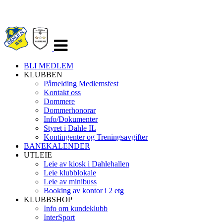
Veksle
navigasjon
BLI MEDLEM
KLUBBEN
Påmelding Medlemsfest
Kontakt oss
Dommere
Dommerhonorar
Info/Dokumenter
Styret i Dahle IL
Kontingenter og Treningsavgifter
BANEKALENDER
UTLEIE
Leie av kiosk i Dahlehallen
Leie klubblokale
Leie av minibuss
Booking av kontor i 2 etg
KLUBBSHOP
Info om kundeklubb
InterSport