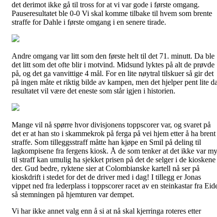
det derimot ikke gå til tross for at vi var gode i første omgang.
Pauseresultatet ble 0-0 Vi skal komme tilbake til hvem som brente
straffe for Dahle i første omgang i en senere tirade.
Andre omgang var litt som den første helt til det 71. minutt. Da ble
det litt som det ofte blir i motvind. Midsund lyktes på alt de prøvde
på, og det ga vanvittige 4 mål. For en lite nøytral tilskuer så gir det
på ingen måte et riktig bilde av kampen, men det hjelper pent lite d
resultatet vil være det eneste som står igjen i historien.
Mange vil nå spørre hvor divisjonens toppscorer var, og svaret på
det er at han sto i skammekrok på ferga på vei hjem etter å ha brent
straffe. Som tilleggsstraff måtte han kjøpe en Smil på deling til
lagkompisene fra fergens kiosk. Å de som tenker at det ikke var m
til straff kan umulig ha sjekket prisen på det de selger i de kioskene
der. Gud bedre, ryktene sier at Colombianske kartell nå ser på
kioskdrift i stedet for det de driver med i dag! I tillegg er Jonas
vippet ned fra lederplass i toppscorer racet av en steinkastar fra Eid
så stemningen på hjemturen var dempet.
Vi har ikke annet valg enn å si at nå skal kjerringa roteres etter