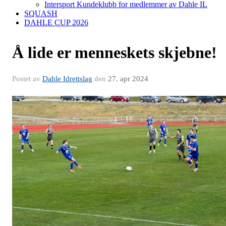
Intersport Kundeklubb for medlemmer av Dahle IL
SQUASH
DAHLE CUP 2026
Å lide er menneskets skjebne!
Postet av
Dahle Idrettslag
den
27. apr 2024