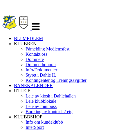
Veksle
navigasjon
BLI MEDLEM
KLUBBEN
Påmelding Medlemsfest
Kontakt oss
Dommere
Dommerhonorar
Info/Dokumenter
Styret i Dahle IL
Kontingenter og Treningsavgifter
BANEKALENDER
UTLEIE
Leie av kiosk i Dahlehallen
Leie klubblokale
Leie av minibuss
Booking av kontor i 2 etg
KLUBBSHOP
Info om kundeklubb
InterSport