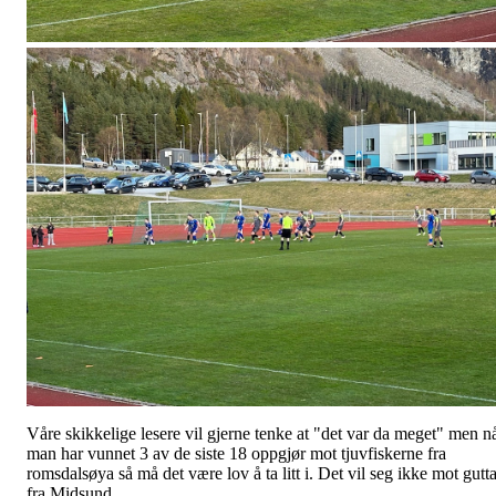
Våre skikkelige lesere vil gjerne tenke at "det var da meget" men n
man har vunnet 3 av de siste 18 oppgjør mot tjuvfiskerne fra
romsdalsøya så må det være lov å ta litt i. Det vil seg ikke mot gutt
fra Midsund.