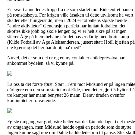
En svært annerledes tropp fra de som startet mot Eide entret banen
på romsdalsøya. Før krigen ville årsaken til dette utvilsomt ha vært
skader eller hungersnød, men i 2024 er fotballens største fiende
"andre aktiviteter" Generasjon perfekt har inntatt fotballen, det
skoftes ikke jobb og skole lenger, og vi er helt sikre på at ingen
siterer Åge på hjemmebane når det passer dårlig med bortekamp
(Kilde Fotbaill av Åge Aleksandersen, justert sitat; Hoill kjæften på
dæ kjærring det her har du itj' nå' med"
Nuvel, det er som det er og en ny container antidepressiva har
ankommet bydelen, så vi kynne på.
La oss ta det første først. Start 11'ern mot Midsund er på ingen måt
dårligere enn den som startet mot Eide, men det er gjort 5 bytter. På
tre kamper har mann benyttet 26 mann. Derav tiraden ovenfor,
kontinuitet er fraværende.
Første omgang var god, våre helter var det førende laget i det meste
av omgangen, men Midsund hadde også en periode som de styrte.
Ingen kunne sagt noe om Dahle hadde ledet inn til pause. Slik skul