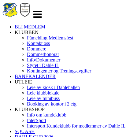
Veksle
navigasjon
BLI MEDLEM
KLUBBEN
Påmelding Medlemsfest
Kontakt oss
Dommere
Dommerhonorar
Info/Dokumenter
Styret i Dahle IL
Kontingenter og Treningsavgifter
BANEKALENDER
UTLEIE
Leie av kiosk i Dahlehallen
Leie klubblokale
Leie av minibuss
Booking av kontor i 2 etg
KLUBBSHOP
Info om kundeklubb
InterSport
Intersport Kundeklubb for medlemmer av Dahle IL
SQUASH
DAHLE CUP 2026