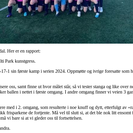
al. Her er en rapport:
ti Park kunstgress.
7-1 sin første kamp i serien 2024. Oppmøtte og ivrige foresatte som had
atisere oss, samt finne ut hvor målet står, så vi tester stanga og like over 
er ballen i nettet i første omgang. I andre omgang finner vi veien 3 gang
mere med i 2. omgang, som resulterte i noe knuff og dytt, etterfulgt av
ikk frisparkene de fortjente. Må vel til slutt si, at det ble nok litt ensom
å vi bare si at vi gleder oss til fortsettelsen.
andra.