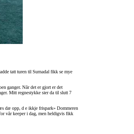
de tatt turen til Surnadal fikk se mye
noen ganger. Når det er gjort er det
er. Mitt regnestykke sier da til slutt 7
 «ræs dæ opp, d e ikkje frispark» Dommeren
t for vår keeper i dag, men heldigvis fikk