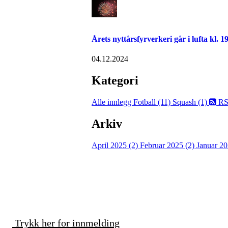
Årets nyttårsfyrverkeri går i lufta kl. 1
04.12.2024
Kategori
Alle innlegg
Fotball (11)
Squash (1)
RS
Arkiv
April 2025 (2)
Februar 2025 (2)
Januar 20
Trykk her for innmelding