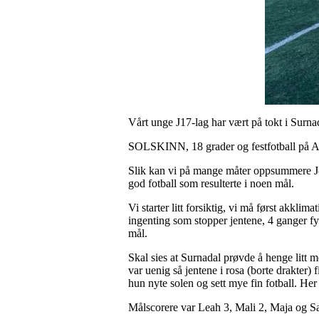
Vårt unge J17-lag har vært på tokt i Surnad
SOLSKINN, 18 grader og festfotball på Al
Slik kan vi på mange måter oppsummere J-1
god fotball som resulterte i noen mål.
Vi starter litt forsiktig, vi må først akklim
ingenting som stopper jentene, 4 ganger fyk
mål.
Skal sies at Surnadal prøvde å henge litt 
var uenig så jentene i rosa (borte drakter) f
hun nyte solen og sett mye fin fotball. Her m
Målscorere var Leah 3, Mali 2, Maja og S