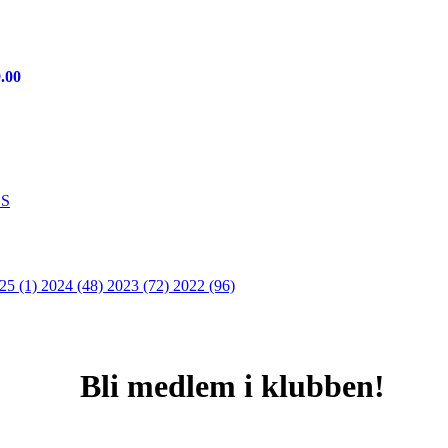
9.00
S
25 (1)
2024 (48)
2023 (72)
2022 (96)
Bli medlem i klubben!