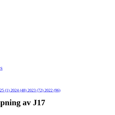
S
25 (1)
2024 (48)
2023 (72)
2022 (96)
pning av J17