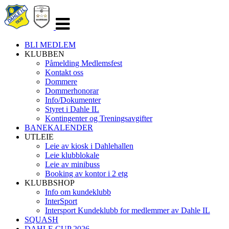
Veksle
navigasjon
BLI MEDLEM
KLUBBEN
Påmelding Medlemsfest
Kontakt oss
Dommere
Dommerhonorar
Info/Dokumenter
Styret i Dahle IL
Kontingenter og Treningsavgifter
BANEKALENDER
UTLEIE
Leie av kiosk i Dahlehallen
Leie klubblokale
Leie av minibuss
Booking av kontor i 2 etg
KLUBBSHOP
Info om kundeklubb
InterSport
Intersport Kundeklubb for medlemmer av Dahle IL
SQUASH
DAHLE CUP 2026