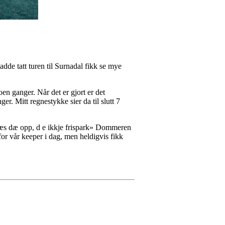
de tatt turen til Surnadal fikk se mye
noen ganger. Når det er gjort er det
er. Mitt regnestykke sier da til slutt 7
 «ræs dæ opp, d e ikkje frispark» Dommeren
t for vår keeper i dag, men heldigvis fikk