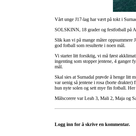
Vårt unge J17-lag har vært på tokt i Surnad
SOLSKINN, 18 grader og festfotball på Al
Slik kan vi på mange måter oppsummere J-1
god fotball som resulterte i noen mål.
Vi starter litt forsiktig, vi må først akklim
ingenting som stopper jentene, 4 ganger fyk
mål.
Skal sies at Surnadal prøvde å henge litt 
var uenig så jentene i rosa (borte drakter) f
hun nyte solen og sett mye fin fotball. Her m
Målscorere var Leah 3, Mali 2, Maja og S
Logg inn for å skrive en kommentar.