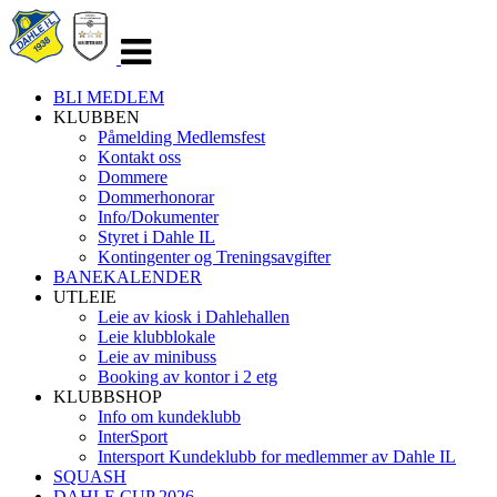
Veksle
navigasjon
BLI MEDLEM
KLUBBEN
Påmelding Medlemsfest
Kontakt oss
Dommere
Dommerhonorar
Info/Dokumenter
Styret i Dahle IL
Kontingenter og Treningsavgifter
BANEKALENDER
UTLEIE
Leie av kiosk i Dahlehallen
Leie klubblokale
Leie av minibuss
Booking av kontor i 2 etg
KLUBBSHOP
Info om kundeklubb
InterSport
Intersport Kundeklubb for medlemmer av Dahle IL
SQUASH
DAHLE CUP 2026