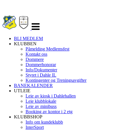
Veksle
navigasjon
BLI MEDLEM
KLUBBEN
Påmelding Medlemsfest
Kontakt oss
Dommere
Dommerhonorar
Info/Dokumenter
Styret i Dahle IL
Kontingenter og Treningsavgifter
BANEKALENDER
UTLEIE
Leie av kiosk i Dahlehallen
Leie klubblokale
Leie av minibuss
Booking av kontor i 2 etg
KLUBBSHOP
Info om kundeklubb
InterSport