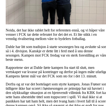
Neida, det har ikke rablet helt for referenten ennå, og vi håper våre
venner i FCK tar dette referatet for det det er. Et lite stikk i en
vennlig rivalisering mellom våre to bydelers fotballag.
Dahle har litt som tradisjon å starte sesonegen bra og avslutte så so
så i 4. divisjon. Kanskje er dette litt i ferd med å snu denne
sesongen. Kampen mot FCK fredag var en sterk forestilling av vår
beste menn.
Rapportene sier at Dahle førte kampen fra start til slutt, men
vertskapet var kvasse på kontringer og derfor på ingen måte ufarlig
Kampens første mål var det FCK som sto for i det 13. minutt.
Derfra og ut var det bortelaget som styrte kampen. Jonas Frøner s
tidligere ikke har scoret i høstsesongen av prinsipp har nå havnet i
den ulykksalige situasjon at en hjemvendt villmink fra KBK fort k
sette hans ubestridte tittel som toppscorer i spill. Vi skal ikke si at
panikken har tatt ham helt, men det tvang ham i hvert fall til å score
denne kampen også. Så ikke så gæærnt at det ikke er godt for noe.