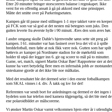
Etter 20 minutter bringer storscoreren balanse i regnskapet. Ikke
verst for en offentlig ansatt å gå på akkord med sine prinsipper.
Måtte det smitte over på Parkeringsetaten.
Kampen går til pause med stillingen 1-1 mye takket være en keeper
på FCK som var så god at det nesten må betegnes som juks. Den
gutten leverte fra øverste hylle i 90 minutt. Æres den som æres bør.
I andre omgang skulle Dahle's hjemvendte sønn sette sitt preg på
kampen. I 61. minutter var han fasinert over hva det vil si å spille
breddefotball, men følte at nok fikk være nok. Gutten som har spilt
bøttevis av kamper på Nordmøre stadion for de mørkeblå som
holder til utpå der legger inn 6. gir og scorer to mål på to minutter.
Game, set, match, signert Martin Oskar Bøe! Rapportene sier at det
kunne ha vært betydelig flere men en infernalsk jobb av motstander
sisteskanse gjorde at det ikke ble noe målkalas.
Med det resultatet ble det dermed seier i den eneste fotballkampen
som SKAL vinnes i 4. div. Å takk og lov for det!
Referenten var sendt bort for anledningen og dermed er det ingen i
bydelen som har telefon med kamera tilgjengelig, så det ble med de
ene polaroidbildet av målscorerne.
Vi ønsker Martin Oskar varmt velkommen hjem etter år i utlendigh