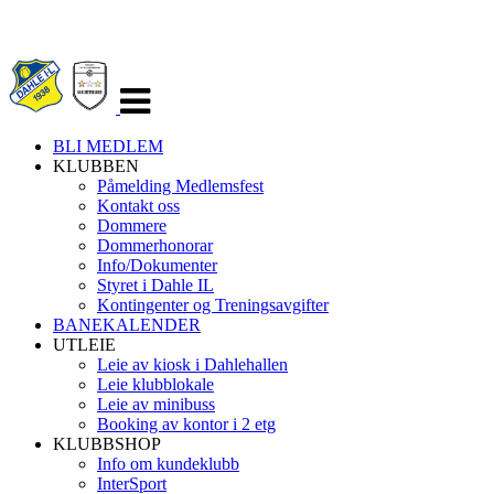
Veksle
navigasjon
BLI MEDLEM
KLUBBEN
Påmelding Medlemsfest
Kontakt oss
Dommere
Dommerhonorar
Info/Dokumenter
Styret i Dahle IL
Kontingenter og Treningsavgifter
BANEKALENDER
UTLEIE
Leie av kiosk i Dahlehallen
Leie klubblokale
Leie av minibuss
Booking av kontor i 2 etg
KLUBBSHOP
Info om kundeklubb
InterSport