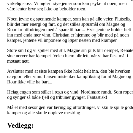
virkelig sloss. Vi møter høye jenter som kan psyke ut noen, men
våre jenter bryr seg ikke og beholder roen.
Noen jevne og spennende kamper, som kan gå alle veier. Plutselig
blir det mer energi og fart, og det stilles spørsmål om Magne og
Roar tar utfodringen med å spare til bart... Hvis jentene holder helt
inn med enda mer vinn. Christian er hjemme og blir med på noen
kamper, jentene vil imponere og løper nesten med kramper.
Store smil og vi spiller med stil. Magne sin puls blir dempet, Renat
sine nerver har kjempet. Veien hjem blir lett, når vi har flest mål i
motsatt nett.
Avslutter med at siste kampen ikke holdt helt inn, den ble hverken
uavgjort eller vinn. Larsen mistenker kampfiksing for at Magne og
Roar ikke ville ha bart...
Heiagjengen som stiller i regn og vind, Nordmøre rundt. Som roper
og synger så både fjell og tribuner gynger. Fantastisk!
Målet med sesongen var læring og utfordringer, vi skulle spille god
kamper og alle skulle oppleve mestring.
Vedlegg: