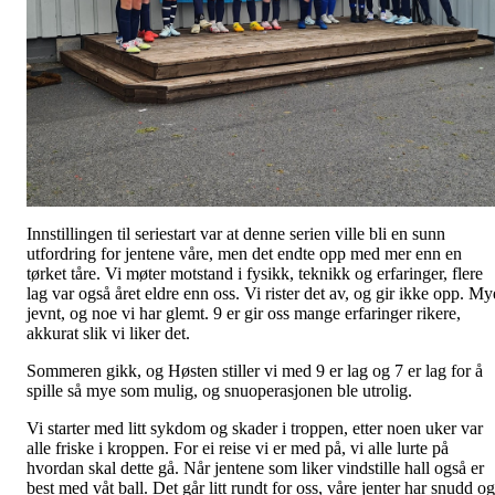
Innstillingen til seriestart var at denne serien ville bli en sunn
utfordring for jentene våre, men det endte opp med mer enn en
tørket tåre. Vi møter motstand i fysikk, teknikk og erfaringer, flere
lag var også året eldre enn oss. Vi rister det av, og gir ikke opp. My
jevnt, og noe vi har glemt. 9 er gir oss mange erfaringer rikere,
akkurat slik vi liker det.
Sommeren gikk, og Høsten stiller vi med 9 er lag og 7 er lag for å
spille så mye som mulig, og snuoperasjonen ble utrolig.
Vi starter med litt sykdom og skader i troppen, etter noen uker var
alle friske i kroppen. For ei reise vi er med på, vi alle lurte på
hvordan skal dette gå. Når jentene som liker vindstille hall også er
best med våt ball. Det går litt rundt for oss, våre jenter har snudd og