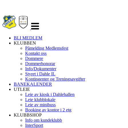
Veksle
navigasjon
BLI MEDLEM
KLUBBEN
Påmelding Medlemsfest
Kontakt oss
Dommere
Dommerhonorar
Info/Dokumenter
Styret i Dahle IL
Kontingenter og Treningsavgifter
BANEKALENDER
UTLEIE
Leie av kiosk i Dahlehallen
Leie klubblokale
Leie av minibuss
Booking av kontor i 2 etg
KLUBBSHOP
Info om kundeklubb
InterSport