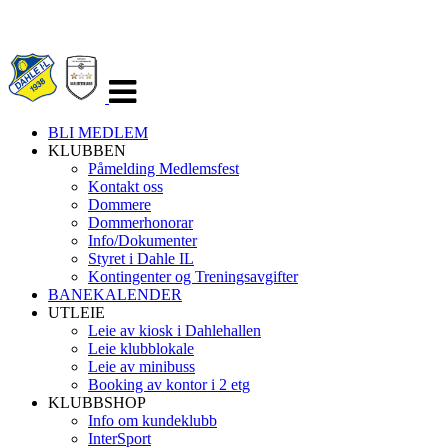
Veksle
navigasjon
BLI MEDLEM
KLUBBEN
Påmelding Medlemsfest
Kontakt oss
Dommere
Dommerhonorar
Info/Dokumenter
Styret i Dahle IL
Kontingenter og Treningsavgifter
BANEKALENDER
UTLEIE
Leie av kiosk i Dahlehallen
Leie klubblokale
Leie av minibuss
Booking av kontor i 2 etg
KLUBBSHOP
Info om kundeklubb
InterSport