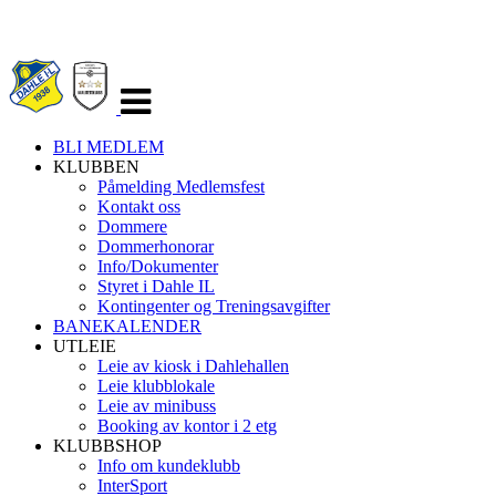
Veksle
navigasjon
BLI MEDLEM
KLUBBEN
Påmelding Medlemsfest
Kontakt oss
Dommere
Dommerhonorar
Info/Dokumenter
Styret i Dahle IL
Kontingenter og Treningsavgifter
BANEKALENDER
UTLEIE
Leie av kiosk i Dahlehallen
Leie klubblokale
Leie av minibuss
Booking av kontor i 2 etg
KLUBBSHOP
Info om kundeklubb
InterSport