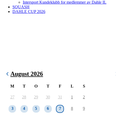
Intersport Kundeklubb for medlemmer av Dahle IL
SQUASH
DAHLE CUP 2026
August 2026
M
T
O
T
F
L
S
27
28
29
30
31
1
2
3
4
5
6
7
8
9