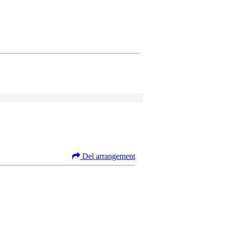
Del arrangement