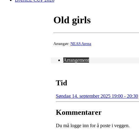
Old girls
Arrangør:
NEAS Arena
Arrangement
Tid
Søndag 14. september 2025 19:00 - 20:30
Kommentarer
Du må logge inn for å poste i veggen.