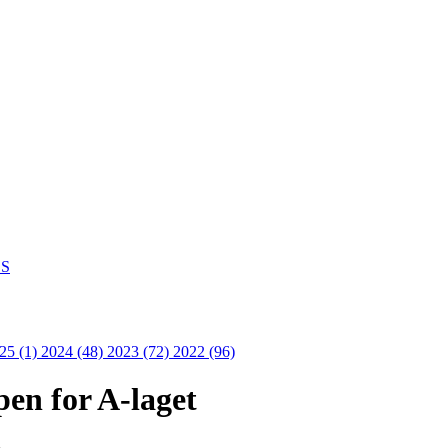
S
25 (1)
2024 (48)
2023 (72)
2022 (96)
en for A-laget