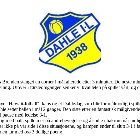
2
 Brenden stanget en corner i mål allerede etter 3 minutter. De neste m
elling. Utover i førsteomgangen senker vi kvaliteten på spillet vårt, og d
e "Hawaii-fotball", kaos og et Dahle-lag som blir for utålmodig i spille
e setter ballen i mål 2 ganger. Den siste etter en fantastisk målgiven
il pause med ledelse 3-1.
g med ball, spille mer på andrebevegelse og å spille i bakrom når mulighe
ikke på vår side i disse situasjonene, og kampen ender til slutt 3-1 i f
, men tar med oss 3 deilige poeng.