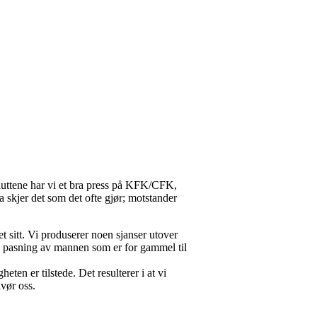
inuttene har vi et bra press på KFK/CFK,
a skjer det som det ofte gjør; motstander
t sitt. Vi produserer noen sjanser utover
de pasning av mannen som er for gammel til
ten er tilstede. Det resulterer i at vi
avør oss.