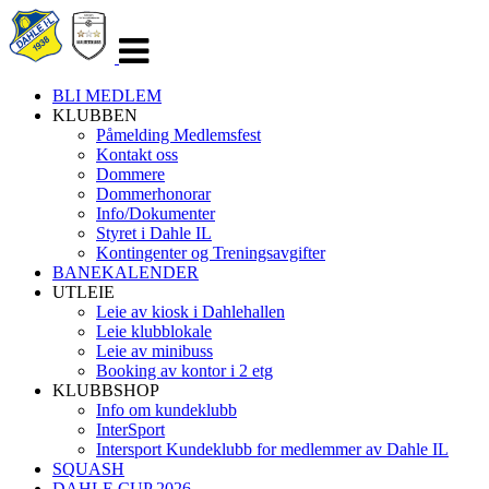
Veksle
navigasjon
BLI MEDLEM
KLUBBEN
Påmelding Medlemsfest
Kontakt oss
Dommere
Dommerhonorar
Info/Dokumenter
Styret i Dahle IL
Kontingenter og Treningsavgifter
BANEKALENDER
UTLEIE
Leie av kiosk i Dahlehallen
Leie klubblokale
Leie av minibuss
Booking av kontor i 2 etg
KLUBBSHOP
Info om kundeklubb
InterSport
Intersport Kundeklubb for medlemmer av Dahle IL
SQUASH
DAHLE CUP 2026