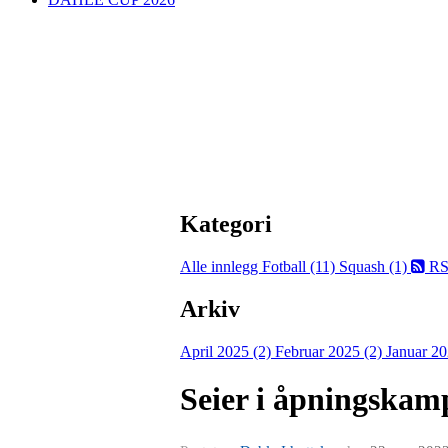
Kategori
Alle innlegg
Fotball (11)
Squash (1)
RS
Arkiv
April 2025 (2)
Februar 2025 (2)
Januar 20
Seier i åpningskamp