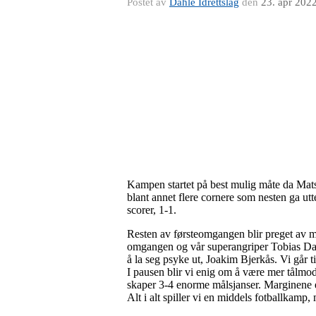
Postet av
Dahle Idrettslag
den
23. apr 202
Kampen startet på best mulig måte da Mats
blant annet flere cornere som nesten ga utt
scorer, 1-1.
Resten av førsteomgangen blir preget av my
omgangen og vår superangriper Tobias Dahl
å la seg psyke ut, Joakim Bjerkås. Vi går t
I pausen blir vi enig om å være mer tålmodi
skaper 3-4 enorme målsjanser. Marginene er 
Alt i alt spiller vi en middels fotballkamp