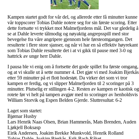
Kampen startet godt for vår del, og allerede etter få minutter kunne
vår toppscorer Tobias Dahle notere seg for sin første scoring. Etter
dette fortsatte vi trykket mot Malmefjordens mål. Det var gledelig å
se at Dahle leverte tålmodig og nøyaktig angrepsspill med stor
bevegelse fra våre angripere gjennom hele førsteomgangen. Det
resulterte i flere store sjanser, og når vi har en så effektiv høyrekant
som Tobias Dahle resulterte det i at vi gikk til pause med 3-0 og
hattrick av unge herr Dahle.
I pausa ble vi enig om å fortsette det gode spillet fra første omgang,
og at vi skulle ut å sette nummer 4. Det gjør vi med Joakim Bjerkås
etter 59 minutter på et flott hodestøt. Da virker det som vi tror
kampen er ferdig, og vi slipper Malmefjorden til 2 scoringer på 3
minutter. Plutselig er stillingen 4-2. Resten av kampen er kaotisk og
rotete før vi helt på tampen avgjør med to scoringer av henholdsvis
William Storvik og Espen Belden Gjerde. Sluttresultat: 6-2
Laget som startet:
Bjørnar Husby
Lars Henrik Naas Olsen, Brian Hammerås, Mats Brenden, Auden
Ljøkjell Boksasp
Eirik Andersen, Joakim Brekke Munkvold, Henrik Rolland
Tobias Dahle, Joakim Bjerkås, Erik Bach Råket