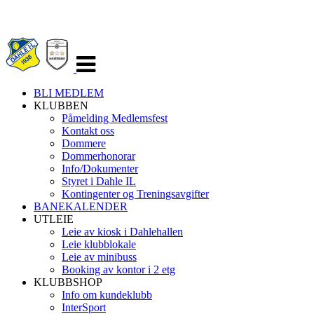
Veksle
navigasjon
BLI MEDLEM
KLUBBEN
Påmelding Medlemsfest
Kontakt oss
Dommere
Dommerhonorar
Info/Dokumenter
Styret i Dahle IL
Kontingenter og Treningsavgifter
BANEKALENDER
UTLEIE
Leie av kiosk i Dahlehallen
Leie klubblokale
Leie av minibuss
Booking av kontor i 2 etg
KLUBBSHOP
Info om kundeklubb
InterSport