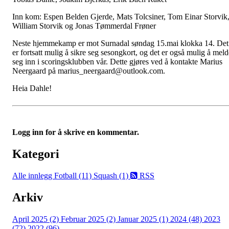
Inn kom: Espen Belden Gjerde, Mats Tolcsiner, Tom Einar Storvik
William Storvik og Jonas Tømmerdal Frøner
Neste hjemmekamp er mot Surnadal søndag 15.mai klokka 14. Det
er fortsatt mulig å sikre seg sesongkort, og det er også mulig å meld
seg inn i scoringsklubben vår. Dette gjøres ved å kontakte Marius
Neergaard på marius_neergaard@outlook.com.
Heia Dahle!
Logg inn for å skrive en kommentar.
Kategori
Alle innlegg
Fotball (11)
Squash (1)
RSS
Arkiv
April 2025 (2)
Februar 2025 (2)
Januar 2025 (1)
2024 (48)
2023
(72)
2022 (96)