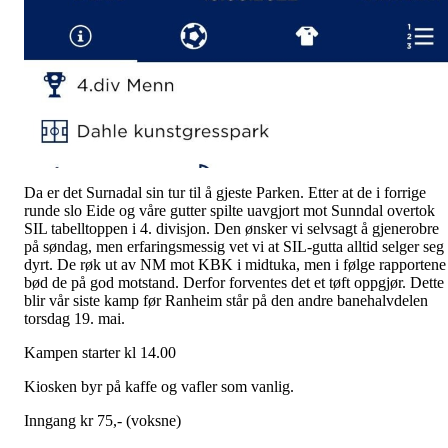
Da er det Surnadal sin tur til å gjeste Parken. Etter at de i forrige
runde slo Eide og våre gutter spilte uavgjort mot Sunndal overtok
SIL tabelltoppen i 4. divisjon. Den ønsker vi selvsagt å gjenerobre
på søndag, men erfaringsmessig vet vi at SIL-gutta alltid selger seg
dyrt. De røk ut av NM mot KBK i midtuka, men i følge rapportene
bød de på god motstand. Derfor forventes det et tøft oppgjør. Dette
blir vår siste kamp før Ranheim står på den andre banehalvdelen
torsdag 19. mai.
Kampen starter kl 14.00
Kiosken byr på kaffe og vafler som vanlig.
Inngang kr 75,- (voksne)