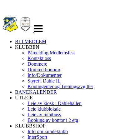
Veksle
navigasjon
BLI MEDLEM
KLUBBEN
Påmelding Medlemsfest
Kontakt oss
Dommere
Dommerhonorar
Info/Dokumenter
Styret i Dahle IL
Kontingenter og Treningsavgifter
BANEKALENDER
UTLEIE
Leie av kiosk i Dahlehallen
Leie klubblokale
Leie av minibuss
Booking av kontor i 2 etg
KLUBBSHOP
Info om kundeklubb
InterSport