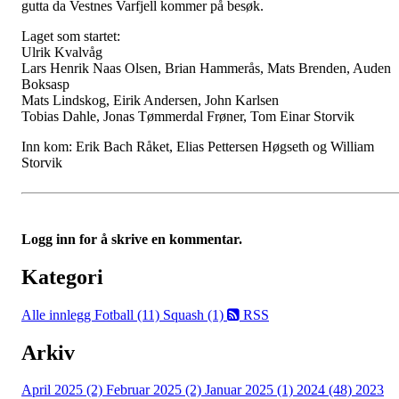
gutta da Vestnes Varfjell kommer på besøk.
Laget som startet:
Ulrik Kvalvåg
Lars Henrik Naas Olsen, Brian Hammerås, Mats Brenden, Auden
Boksasp
Mats Lindskog, Eirik Andersen, John Karlsen
Tobias Dahle, Jonas Tømmerdal Frøner, Tom Einar Storvik
Inn kom: Erik Bach Råket, Elias Pettersen Høgseth og William
Storvik
Logg inn for å skrive en kommentar.
Kategori
Alle innlegg
Fotball (11)
Squash (1)
RSS
Arkiv
April 2025 (2)
Februar 2025 (2)
Januar 2025 (1)
2024 (48)
2023