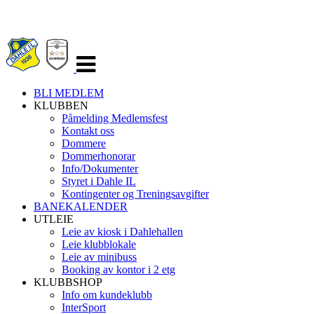
Veksle
navigasjon
BLI MEDLEM
KLUBBEN
Påmelding Medlemsfest
Kontakt oss
Dommere
Dommerhonorar
Info/Dokumenter
Styret i Dahle IL
Kontingenter og Treningsavgifter
BANEKALENDER
UTLEIE
Leie av kiosk i Dahlehallen
Leie klubblokale
Leie av minibuss
Booking av kontor i 2 etg
KLUBBSHOP
Info om kundeklubb
InterSport