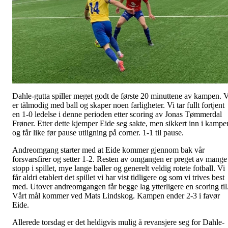
Dahle-gutta spiller meget godt de første 20 minuttene av kampen. V
er tålmodig med ball og skaper noen farligheter. Vi tar fullt fortjent
en 1-0 ledelse i denne perioden etter scoring av Jonas Tømmerdal
Frøner. Etter dette kjemper Eide seg sakte, men sikkert inn i kampe
og får like før pause utligning på corner. 1-1 til pause.
Andreomgang starter med at Eide kommer gjennom bak vår
forsvarsfirer og setter 1-2. Resten av omgangen er preget av mange
stopp i spillet, mye lange baller og generelt veldig rotete fotball. Vi
får aldri etablert det spillet vi har vist tidligere og som vi trives best
med. Utover andreomgangen får begge lag ytterligere en scoring til
Vårt mål kommer ved Mats Lindskog. Kampen ender 2-3 i favør
Eide.
Allerede torsdag er det heldigvis mulig å revansjere seg for Dahle-