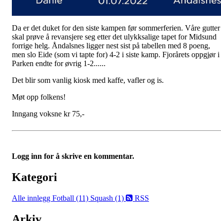
Da er det duket for den siste kampen før sommerferien. Våre gutter
skal prøve å revansjere seg etter det ulykksalige tapet for Midsund
forrige helg. Åndalsnes ligger nest sist på tabellen med 8 poeng,
men slo Eide (som vi tapte for) 4-2 i siste kamp. Fjorårets oppgjør i
Parken endte for øvrig 1-2......
Det blir som vanlig kiosk med kaffe, vafler og is.
Møt opp folkens!
Inngang voksne kr 75,-
Logg inn for å skrive en kommentar.
Kategori
Alle innlegg
Fotball (11)
Squash (1)
RSS
Arkiv