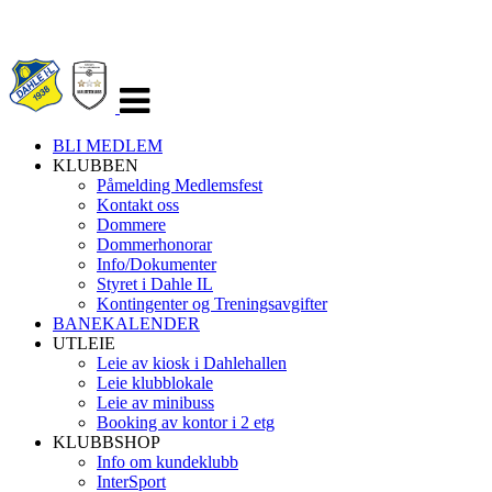
Veksle
navigasjon
BLI MEDLEM
KLUBBEN
Påmelding Medlemsfest
Kontakt oss
Dommere
Dommerhonorar
Info/Dokumenter
Styret i Dahle IL
Kontingenter og Treningsavgifter
BANEKALENDER
UTLEIE
Leie av kiosk i Dahlehallen
Leie klubblokale
Leie av minibuss
Booking av kontor i 2 etg
KLUBBSHOP
Info om kundeklubb
InterSport