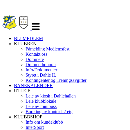
Veksle
navigasjon
BLI MEDLEM
KLUBBEN
Påmelding Medlemsfest
Kontakt oss
Dommere
Dommerhonorar
Info/Dokumenter
Styret i Dahle IL
Kontingenter og Treningsavgifter
BANEKALENDER
UTLEIE
Leie av kiosk i Dahlehallen
Leie klubblokale
Leie av minibuss
Booking av kontor i 2 etg
KLUBBSHOP
Info om kundeklubb
InterSport